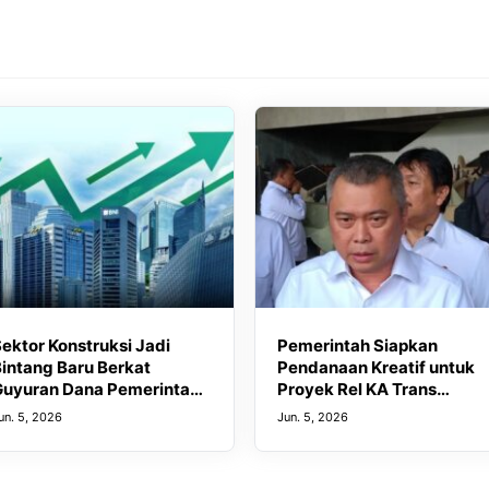
ektor Konstruksi Jadi
Pemerintah Siapkan
intang Baru Berkat
Pendanaan Kreatif untuk
Guyuran Dana Pemerintah
Proyek Rel KA Trans
p276 Triliun
Sumatra Rp 350 Triliun
un. 5, 2026
Jun. 5, 2026