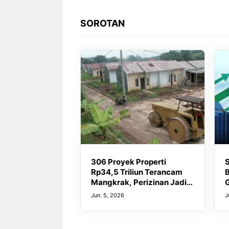
SOROTAN
306 Proyek Properti
S
Rp34,5 Triliun Terancam
B
Mangkrak, Perizinan Jadi
Biang Keladi
R
Jun. 5, 2026
J