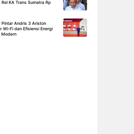
 Rel KA Trans Sumatra Rp
 Pintar Andris 3 Ariston
r Wi-Fi dan Efisiensi Energi
n Modern
r Konstruksi Jadi Bintang Baru
at Guyuran Dana Pemerintah
 Triliun