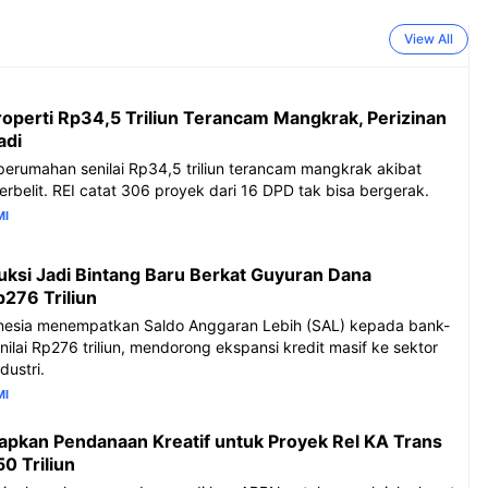
View All
nesia
Pemerintah menyiapkan skema
operti Rp34,5 Triliun Terancam Mangkrak, Perizinan
aldo Anggaran
pendanaan di luar APBN untuk
adi
pada bank-bank
proyek jalur kereta api Trans
erumahan senilai Rp34,5 triliun terancam mangkrak akibat
Rp276 triliun,
Sumatra senilai Rp 350 triliun,
erbelit. REI catat 306 proyek dari 16 DPD tak bisa bergerak.
nsi kredit masif
melibatkan sektor swasta dan BPI
MI
ksi dan industri.
Danantara.
uksi Jadi Bintang Baru Berkat Guyuran Dana
276 Triliun
Konstruksi Jadi
Pemerintah Siapkan
nesia menempatkan Saldo Anggaran Lebih (SAL) kepada bank-
 Baru Berkat
Pendanaan Kreatif untuk
n Dana Pemerintah
Proyek Rel KA Trans
ilai Rp276 triliun, mendorong ekspansi kredit masif ke sektor
riliun
Sumatra Rp 350 Triliun
dustri.
MI
apkan Pendanaan Kreatif untuk Proyek Rel KA Trans
0 Triliun