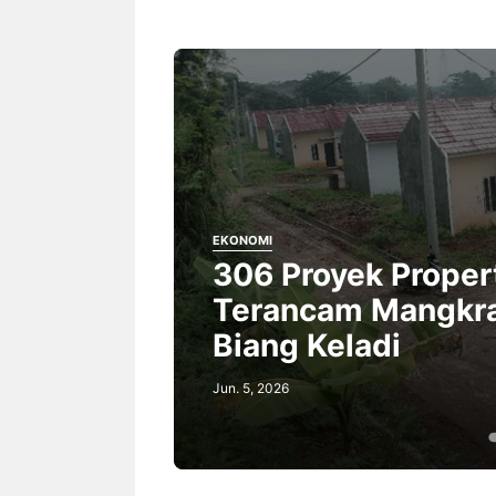
EKONOMI
306 Proyek Propert
iston
Terancam Mangkrak
si
Biang Keladi
Jun. 5, 2026