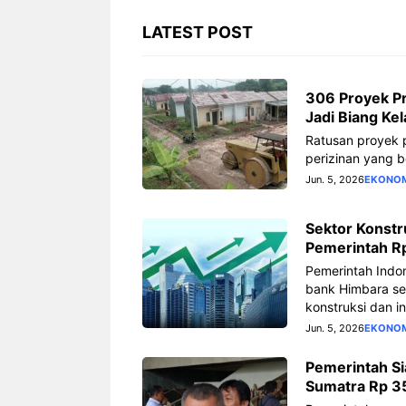
LATEST POST
Ratusan proyek perumahan senilai
Pemerintah Indo
306 Proyek Pr
Rp34,5 triliun terancam mangkrak
menempatkan S
Jadi Biang Kel
akibat perizinan yang berbelit. REI
Lebih (SAL) ke
Ratusan proyek p
catat 306 proyek dari 16 DPD tak
Himbara senilai 
perizinan yang b
bisa bergerak.
mendorong ekspa
Jun. 5, 2026
EKONO
ke sektor konstru
Sektor Konstr
306 Proyek Properti Rp34,5
Pemerintah Rp
Triliun Terancam Mangkrak,
Sektor 
Perizinan Jadi Biang Keladi
Pemerintah Indo
Bintang
Guyura
bank Himbara sen
Rp276 T
konstruksi dan in
Jun. 5, 2026
EKONO
Pemerintah Si
Sumatra Rp 35