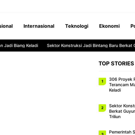
sional
Internasional
Teknologi
Ekonomi
Po
i Biang Keladi
Sektor Konstruksi Jadi Bintang Baru Berkat Guyu
TOP STORIES
306 Proyek P
Terancam Man
Keladi
Sektor Konst
Berkat Guyu
Triliun
Pemerintah S