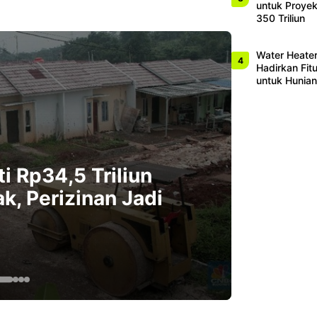
untuk Proyek
350 Triliun
Water Heater
Hadirkan Fitu
untuk Hunia
EKONOMI
i Rp34,5 Triliun
Sekto
, Perizinan Jadi
Berk
Rp276
Jun. 5, 2026