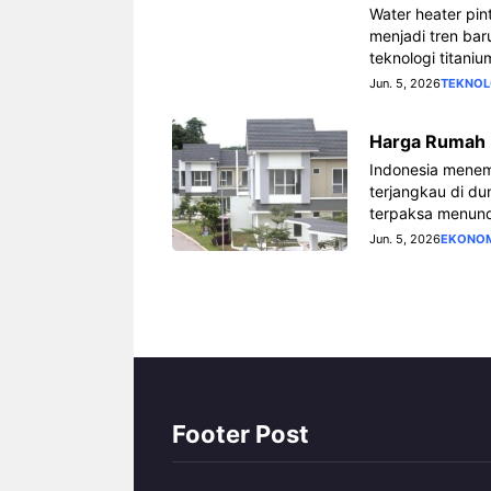
Water heater pin
menjadi tren bar
teknologi titanium
Jun. 5, 2026
TEKNOL
Harga Rumah M
Indonesia menem
terjangkau di du
terpaksa menund
Jun. 5, 2026
EKONO
Footer Post