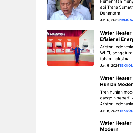
Pemerintah meny
api Trans Sumatr
Danantara.
Jun. 5, 2026
NASION
Water Heater P
Efisiensi Ene
Ariston Indonesi
Wi-Fi, pengaturan
tahan maksimal.
Jun. 5, 2026
TEKNOL
Water Heater 
Hunian Mode
Tren hunian mod
canggih seperti k
Ariston Indonesi
Jun. 5, 2026
TEKNOL
Water Heater 
Modern