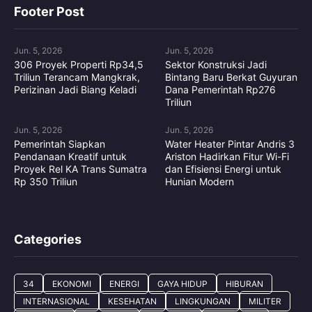
Footer Post
Jun. 5, 2026
Jun. 5, 2026
306 Proyek Properti Rp34,5
Sektor Konstruksi Jadi
Triliun Terancam Mangkrak,
Bintang Baru Berkat Guyuran
Perizinan Jadi Biang Keladi
Dana Pemerintah Rp276
Triliun
Jun. 5, 2026
Jun. 5, 2026
Pemerintah Siapkan
Water Heater Pintar Andris 3
Pendanaan Kreatif untuk
Ariston Hadirkan Fitur Wi-Fi
Proyek Rel KA Trans Sumatra
dan Efisiensi Energi untuk
Rp 350 Triliun
Hunian Modern
Categories
34
EKONOMI
ENERGI
GAYA HIDUP
HIBURAN
INTERNASIONAL
KESEHATAN
LINGKUNGAN
MILITER