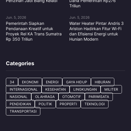
Perizinan Jadi Biang Keladi
Dana Pemerintah Rp276
Triliun
Jun. 5, 2026
Jun. 5, 2026
Pemerintah Siapkan
Water Heater Pintar Andris 3
Pendanaan Kreatif untuk
Ariston Hadirkan Fitur Wi-Fi
Proyek Rel KA Trans Sumatra
dan Efisiensi Energi untuk
Rp 350 Triliun
Hunian Modern
Categories
34
EKONOMI
ENERGI
GAYA HIDUP
HIBURAN
INTERNASIONAL
KESEHATAN
LINGKUNGAN
MILITER
NASIONAL
OLAHRAGA
OTOMOTIF
PARIWISATA
PENDIDIKAN
POLITIK
PROPERTI
TEKNOLOGI
TRANSPORTASI