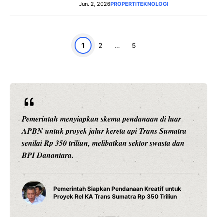
Jun. 2, 2026
PROPERTI
TEKNOLOGI
Page
Page
Page
1
2
…
5
Pemerintah menyiapkan skema pendanaan di luar
APBN untuk proyek jalur kereta api Trans Sumatra
senilai Rp 350 triliun, melibatkan sektor swasta dan
BPI Danantara.
Pemerintah Siapkan Pendanaan Kreatif untuk
Proyek Rel KA Trans Sumatra Rp 350 Triliun