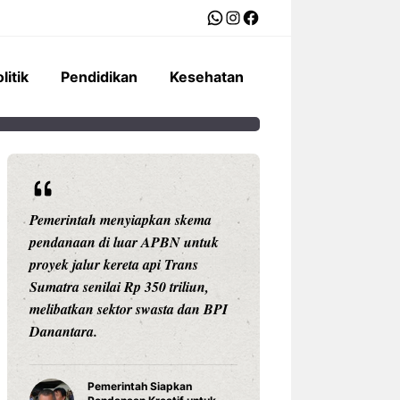
WhatsApp
Instagram
Facebook
litik
Pendidikan
Kesehatan
Pemerintah menyiapkan skema
Ariston Indonesi
pendanaan di luar APBN untuk
Andris 3, water he
proyek jalur kereta api Trans
dengan konektivit
Sumatra senilai Rp 350 triliun,
pengaturan suhu pr
melibatkan sektor swasta dan BPI
Celsius, dan tekno
Danantara.
untuk daya tahan
Pemerintah Siapkan
Water Hea