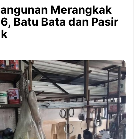
Bintang Baru Berkat
 Bangunan Merangkak
Guyuran Dana Pemerintah
Rp276 Triliun
6, Batu Bata dan Pasir
ak