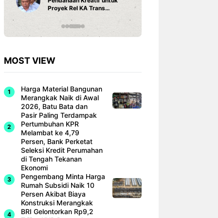
Pendanaan Kreatif untuk
3 Ariston
Proyek Rel KA Trans
Fi dan Ef
Sumatra Rp 350 Triliun
Hunian M
MOST VIEW
Harga Material Bangunan
Merangkak Naik di Awal
2026, Batu Bata dan
Pasir Paling Terdampak
Pertumbuhan KPR
Melambat ke 4,79
Persen, Bank Perketat
Seleksi Kredit Perumahan
di Tengah Tekanan
Ekonomi
Pengembang Minta Harga
Rumah Subsidi Naik 10
Persen Akibat Biaya
Konstruksi Merangkak
BRI Gelontorkan Rp9,2