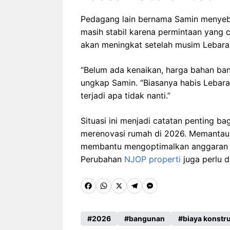
Pedagang lain bernama Samin menyeb
masih stabil karena permintaan yang c
akan meningkat setelah musim Lebaran
“Belum ada kenaikan, harga bahan ban
ungkap Samin. “Biasanya habis Lebaran 
terjadi apa tidak nanti.”
Situasi ini menjadi catatan penting 
merenovasi rumah di 2026. Memantau 
membantu mengoptimalkan anggaran kon
Perubahan
NJOP properti
juga perlu 
F
W
X
T
M
a
h
e
e
c
a
l
s
2026
bangunan
biaya konstr