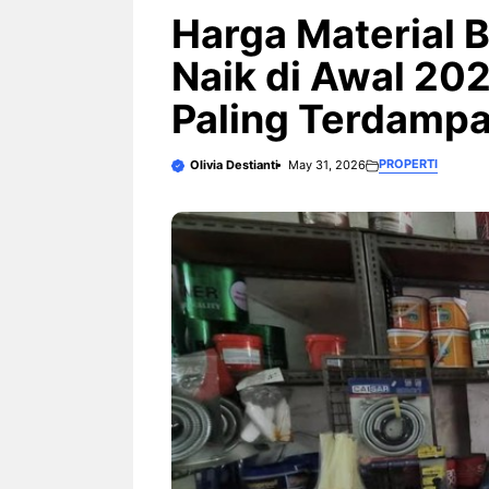
3 Ariston Hadirkan Fitur Wi-
Fi dan Efisiensi Energi untuk
Harga Material
Hunian Modern
Naik di Awal 202
Paling Terdamp
PROPERTI
Olivia Destianti
May 31, 2026