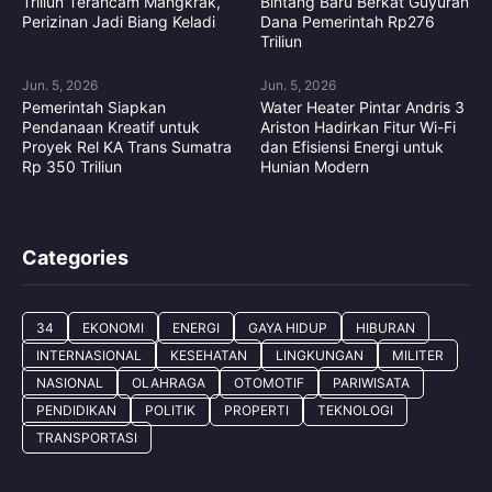
Triliun Terancam Mangkrak,
Bintang Baru Berkat Guyuran
Perizinan Jadi Biang Keladi
Dana Pemerintah Rp276
Triliun
Jun. 5, 2026
Jun. 5, 2026
Pemerintah Siapkan
Water Heater Pintar Andris 3
Pendanaan Kreatif untuk
Ariston Hadirkan Fitur Wi-Fi
Proyek Rel KA Trans Sumatra
dan Efisiensi Energi untuk
Rp 350 Triliun
Hunian Modern
Categories
34
EKONOMI
ENERGI
GAYA HIDUP
HIBURAN
INTERNASIONAL
KESEHATAN
LINGKUNGAN
MILITER
NASIONAL
OLAHRAGA
OTOMOTIF
PARIWISATA
PENDIDIKAN
POLITIK
PROPERTI
TEKNOLOGI
TRANSPORTASI