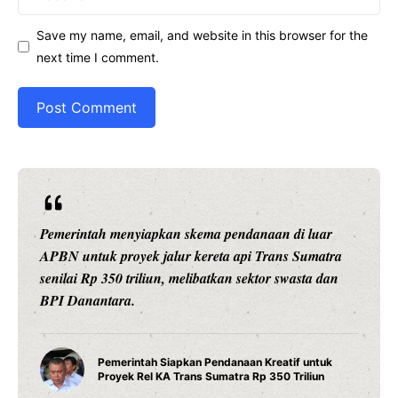
Save my name, email, and website in this browser for the
next time I comment.
 di luar
Ariston Indonesia meluncurkan Andris 3, wat
ns Sumatra
pintar dengan konektivitas Wi-Fi, pengatura
 swasta dan
presisi 1 derajat Celsius, dan teknologi titan
daya tahan maksimal.
Water Heater Pintar Andris 3 Ariston H
atif untuk
Fitur Wi-Fi dan Efisiensi Energi untuk H
0 Triliun
Modern