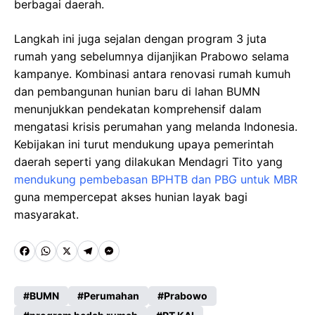
berbagai daerah.
Langkah ini juga sejalan dengan program 3 juta
rumah yang sebelumnya dijanjikan Prabowo selama
kampanye. Kombinasi antara renovasi rumah kumuh
dan pembangunan hunian baru di lahan BUMN
menunjukkan pendekatan komprehensif dalam
mengatasi krisis perumahan yang melanda Indonesia.
Kebijakan ini turut mendukung upaya pemerintah
daerah seperti yang dilakukan Mendagri Tito yang
mendukung pembebasan BPHTB dan PBG untuk MBR
guna mempercepat akses hunian layak bagi
masyarakat.
F
W
X
T
M
a
h
e
e
c
a
l
s
BUMN
Perumahan
Prabowo