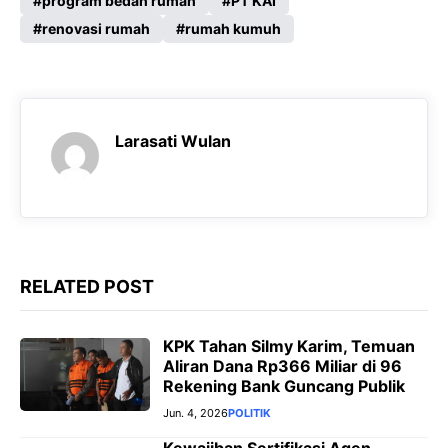
e
program bedah rumah
t
e
s
PT KAI
renovasi rumah
rumah kumuh
b
s
g
e
o
A
r
n
o
p
a
g
k
p
m
e
Larasati Wulan
r
RELATED POST
KPK Tahan Silmy Karim, Temuan
Aliran Dana Rp366 Miliar di 96
Rekening Bank Guncang Publik
Jun. 4, 2026
POLITIK