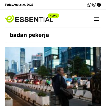
Skip
WhatsA
Insta
Fac
Today
August 9, 2026
to
content
Me
badan pekerja