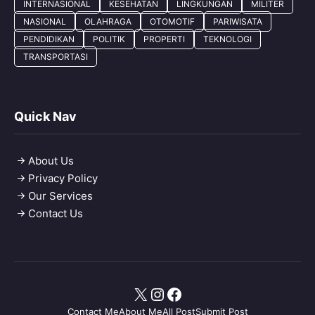
INTERNASIONAL
KESEHATAN
LINGKUNGAN
MILITER
NASIONAL
OLAHRAGA
OTOMOTIF
PARIWISATA
PENDIDIKAN
POLITIK
PROPERTI
TEKNOLOGI
TRANSPORTASI
Quick Nav
About Us
Privacy Policy
Our Services
Contact Us
X
Instagram
Facebook
Contact Me
About Me
All Post
Submit Post