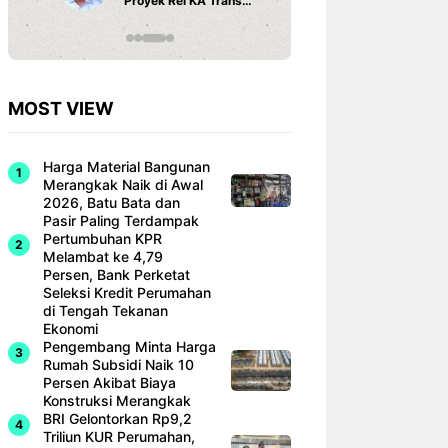
Proyek Rel KA Trans
Fi dan Ef
Sumatra Rp 350 Triliun
Hunian M
MOST VIEW
Harga Material Bangunan
Merangkak Naik di Awal
2026, Batu Bata dan
Pasir Paling Terdampak
Pertumbuhan KPR
Melambat ke 4,79
Persen, Bank Perketat
Seleksi Kredit Perumahan
di Tengah Tekanan
Ekonomi
Pengembang Minta Harga
Rumah Subsidi Naik 10
Persen Akibat Biaya
Konstruksi Merangkak
BRI Gelontorkan Rp9,2
Triliun KUR Perumahan,