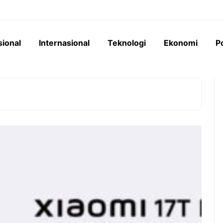
sional
Internasional
Teknologi
Ekonomi
Po
perumahan senilai
Pemerintah Indonesia
terancam mangkrak
menempatkan Saldo Anggaran
 yang berbelit. REI
Lebih (SAL) kepada bank-bank
k dari 16 DPD tak
Himbara senilai Rp276 triliun,
mendorong ekspansi kredit masif
ke sektor konstruksi dan industri.
oyek Properti Rp34,5
 Terancam Mangkrak,
Sektor Konstruksi Jadi
an Jadi Biang Keladi
Bintang Baru Berkat