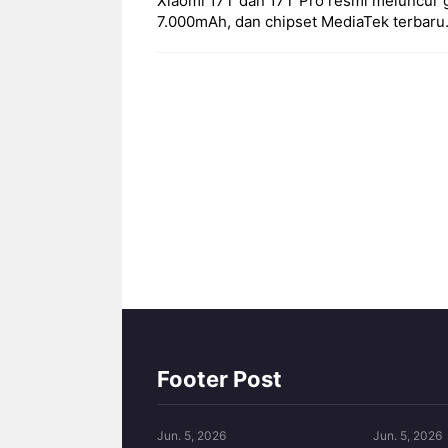
Xiaomi 17T dan 17T Pro resmi meluncur g
7.000mAh, dan chipset MediaTek terbaru.
Footer Post
Jun. 5, 2026
Jun. 5, 2026