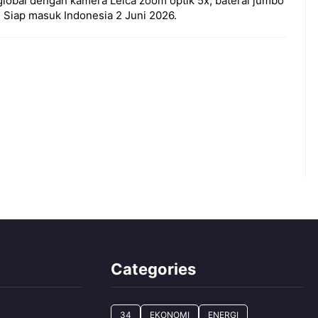
lobal dengan kamera Leica zoom optik 5x, baterai jumbo
 Siap masuk Indonesia 2 Juni 2026.
Categories
34
EKONOMI
ENERGI