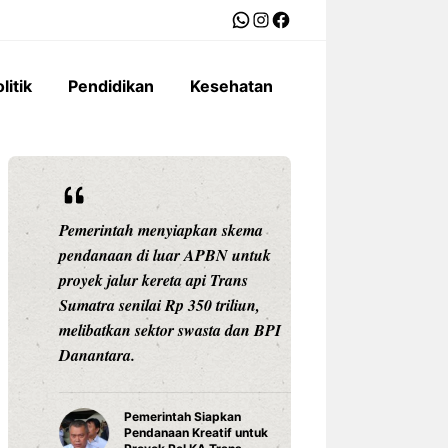
WhatsApp
Instagram
Facebook
litik
Pendidikan
Kesehatan
Pemerintah menyiapkan skema
Ariston Indonesi
pendanaan di luar APBN untuk
Andris 3, water he
proyek jalur kereta api Trans
dengan konektivit
Sumatra senilai Rp 350 triliun,
pengaturan suhu pr
melibatkan sektor swasta dan BPI
Celsius, dan tekno
Danantara.
untuk daya tahan
Pemerintah Siapkan
Water Hea
Pendanaan Kreatif untuk
3 Ariston