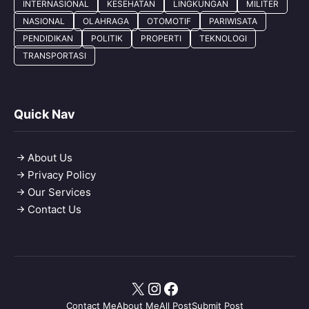
INTERNASIONAL
KESEHATAN
LINGKUNGAN
MILITER
NASIONAL
OLAHRAGA
OTOMOTIF
PARIWISATA
PENDIDIKAN
POLITIK
PROPERTI
TEKNOLOGI
TRANSPORTASI
Quick Nav
About Us
Privacy Policy
Our Services
Contact Us
X
Instagram
Facebook
Contact Me
About Me
All Post
Submit Post