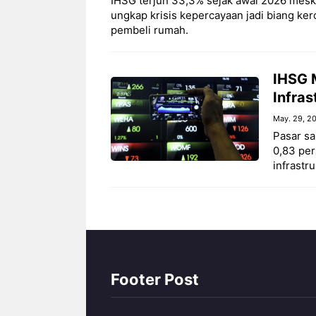
IHSG terjun 33,3% sejak awal 2026 meski
ungkap krisis kepercayaan jadi biang ker
pembeli rumah.
IHSG M
Infra
May. 29, 2
Pasar sa
0,83 per
infrastr
Footer Post