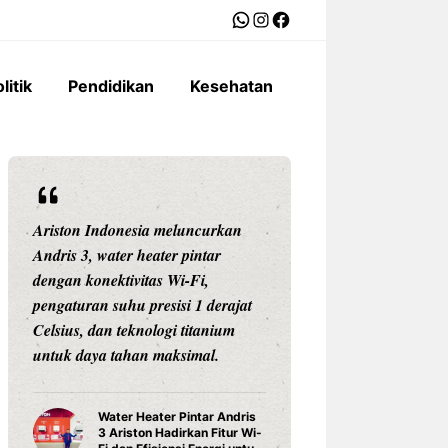
WhatsApp
Instagram
Facebook
litik
Pendidikan
Kesehatan
Ariston Indonesia meluncurkan
Ratusan proyek p
Andris 3, water heater pintar
Rp34,5 triliun t
dengan konektivitas Wi-Fi,
akibat perizinan y
pengaturan suhu presisi 1 derajat
catat 306 proyek 
Celsius, dan teknologi titanium
bisa bergerak.
untuk daya tahan maksimal.
306 Proy
Triliun 
Water Heater Pintar Andris
Perizinan
3 Ariston Hadirkan Fitur Wi-