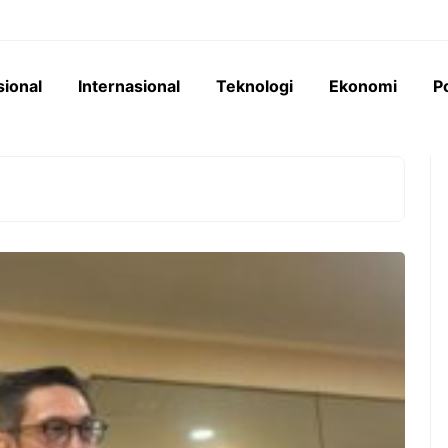
sional
Internasional
Teknologi
Ekonomi
Po
nesia
Pemerintah menyiapkan skema
aldo Anggaran
pendanaan di luar APBN untuk
pada bank-bank
proyek jalur kereta api Trans
Rp276 triliun,
Sumatra senilai Rp 350 triliun,
nsi kredit masif
melibatkan sektor swasta dan BPI
ksi dan industri.
Danantara.
Konstruksi Jadi
Pemerintah Siapkan
 Baru Berkat
Pendanaan Kreatif untuk