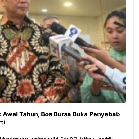
n Dana Pemerintah
Proyek Rel KA Trans
riliun
Sumatra Rp 350 Triliun
 Awal Tahun, Bos Bursa Buka Penyebab
ti