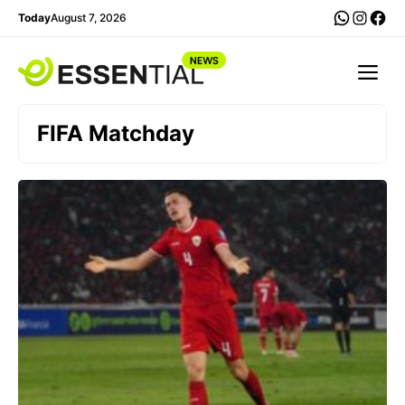
Skip
WhatsA
Insta
Fac
Today
August 7, 2026
to
content
Me
FIFA Matchday