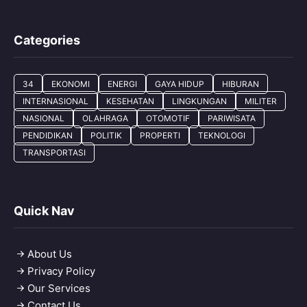
Categories
34
EKONOMI
ENERGI
GAYA HIDUP
HIBURAN
INTERNASIONAL
KESEHATAN
LINGKUNGAN
MILITER
NASIONAL
OLAHRAGA
OTOMOTIF
PARIWISATA
PENDIDIKAN
POLITIK
PROPERTI
TEKNOLOGI
TRANSPORTASI
Quick Nav
About Us
Privacy Policy
Our Services
Contact Us