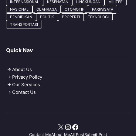
INTERNASIONAL
KESEHATAN
LINGKUNGAN
MILITER
NASIONAL
OLAHRAGA
OTOMOTIF
PARIWISATA
PENDIDIKAN
POLITIK
PROPERTI
TEKNOLOGI
TRANSPORTASI
Quick Nav
About Us
Privacy Policy
Our Services
Contact Us
X
Instagram
Facebook
Contact Me
About Me
All Post
Submit Post