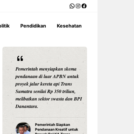
WhatsApp
Instagram
Facebook
litik
Pendidikan
Kesehatan
Pemerintah menyiapkan skema
Ariston Indonesi
pendanaan di luar APBN untuk
Andris 3, water he
proyek jalur kereta api Trans
dengan konektivit
Sumatra senilai Rp 350 triliun,
pengaturan suhu pr
melibatkan sektor swasta dan BPI
Celsius, dan tekno
Danantara.
untuk daya tahan
Pemerintah Siapkan
Water Hea
Pendanaan Kreatif untuk
3 Ariston