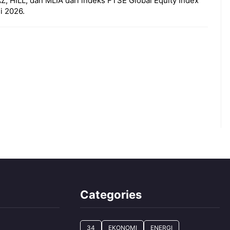
 HILL, dan MLIA dari indeks FTSE Global Equity Index
i 2026.
Categories
34
EKONOMI
ENERGI