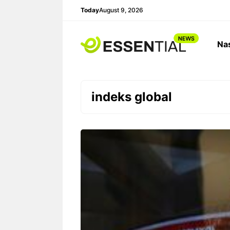
Skip
Today
August 9, 2026
to
content
Na
indeks global
Ariston Indonesia meluncurkan
Ratusan proyek 
Andris 3, water heater pintar
Rp34,5 triliun 
dengan konektivitas Wi-Fi,
akibat perizinan
pengaturan suhu presisi 1 derajat
catat 306 proye
Celsius, dan teknologi titanium
bisa bergerak.
untuk daya tahan maksimal.
306 Pr
Triliun
Water Heater Pintar Andris
Perizin
3 Ariston Hadirkan Fitur Wi-