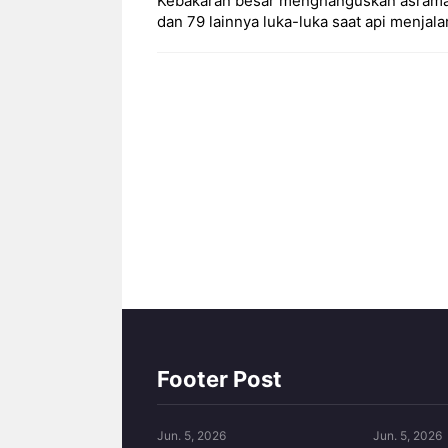
Kebakaran besar menghanguskan asrama p
dan 79 lainnya luka-luka saat api menjala
Footer Post
Jun. 5, 2026
Jun. 5, 2026