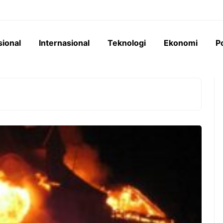
sional
Internasional
Teknologi
Ekonomi
Po
perumahan senilai
Pemerintah Indonesia
terancam mangkrak
menempatkan Saldo Anggaran
 yang berbelit. REI
Lebih (SAL) kepada bank-bank
k dari 16 DPD tak
Himbara senilai Rp276 triliun,
mendorong ekspansi kredit masif
ke sektor konstruksi dan industri.
oyek Properti Rp34,5
 Terancam Mangkrak,
Sektor Konstruksi Jadi
an Jadi Biang Keladi
Bintang Baru Berkat