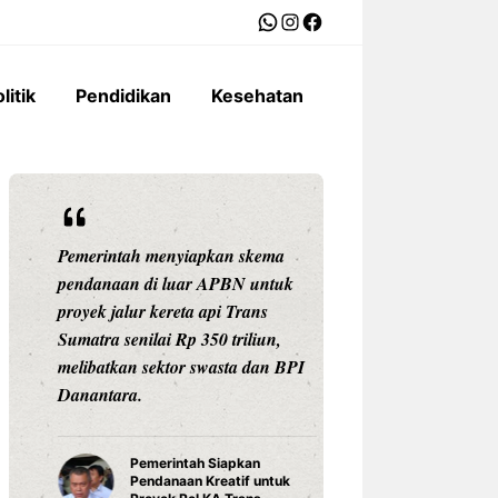
WhatsApp
Instagram
Facebook
litik
Pendidikan
Kesehatan
Pemerintah menyiapkan skema
Ariston Indonesi
pendanaan di luar APBN untuk
Andris 3, water he
proyek jalur kereta api Trans
dengan konektivit
Sumatra senilai Rp 350 triliun,
pengaturan suhu pr
melibatkan sektor swasta dan BPI
Celsius, dan tekno
Danantara.
untuk daya tahan
Pemerintah Siapkan
Water Hea
Pendanaan Kreatif untuk
3 Ariston