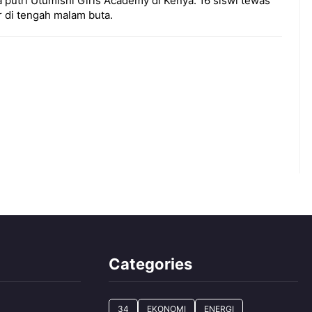
utri Utumishi Girls Academy di Kenya. 16 siswi tewas
r di tengah malam buta.
Categories
34
EKONOMI
ENERGI