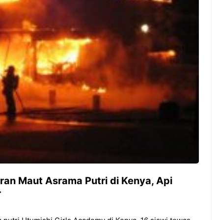
Guyuran Dana Pemerintah
Rp276 Triliun
an Maut Asrama Putri di Kenya, Api
r