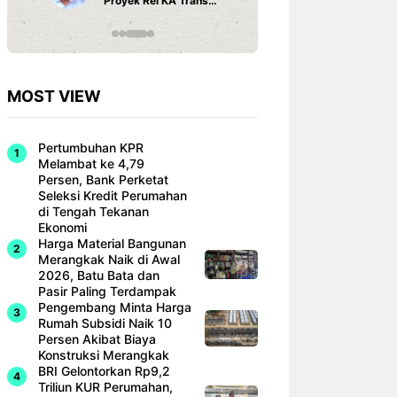
Proyek Rel KA Trans
Fi dan Ef
Sumatra Rp 350 Triliun
Hunian M
MOST VIEW
Pertumbuhan KPR
Melambat ke 4,79
Persen, Bank Perketat
Seleksi Kredit Perumahan
di Tengah Tekanan
Ekonomi
Harga Material Bangunan
Merangkak Naik di Awal
2026, Batu Bata dan
Pasir Paling Terdampak
Pengembang Minta Harga
Rumah Subsidi Naik 10
Persen Akibat Biaya
Konstruksi Merangkak
BRI Gelontorkan Rp9,2
Triliun KUR Perumahan,