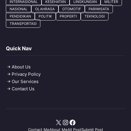
INTERNASIONAL
KESEHATAN
LINGKUNGAN
MILITER
NASIONAL
OLAHRAGA
OTOMOTIF
PARIWISATA
PENDIDIKAN
POLITIK
PROPERTI
TEKNOLOGI
TRANSPORTASI
Quick Nav
About Us
Privacy Policy
Our Services
Contact Us
X
Instagram
Facebook
Contact Me
About Me
All Post
Submit Post