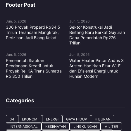
Footer Post
Jun. 5, 2026
Jun. 5, 2026
306 Proyek Properti Rp34,5
Sektor Konstruksi Jadi
Triliun Terancam Mangkrak,
Bintang Baru Berkat Guyuran
Perizinan Jadi Biang Keladi
Dana Pemerintah Rp276
Triliun
Jun. 5, 2026
Jun. 5, 2026
Pemerintah Siapkan
Water Heater Pintar Andris 3
Pendanaan Kreatif untuk
Ariston Hadirkan Fitur Wi-Fi
Proyek Rel KA Trans Sumatra
dan Efisiensi Energi untuk
Rp 350 Triliun
Hunian Modern
Categories
34
EKONOMI
ENERGI
GAYA HIDUP
HIBURAN
INTERNASIONAL
KESEHATAN
LINGKUNGAN
MILITER