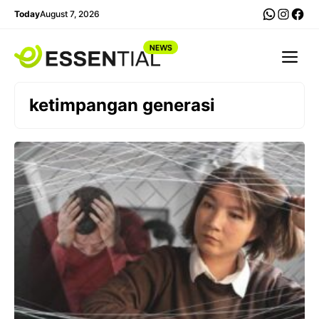
Skip
WhatsA
Insta
Fac
Today
August 7, 2026
to
content
Me
ketimpangan generasi