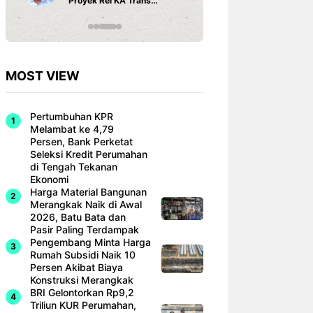
Proyek Rel KA Trans
Fi dan Ef
Sumatra Rp 350 Triliun
Hunian M
MOST VIEW
Pertumbuhan KPR
Melambat ke 4,79
Persen, Bank Perketat
Seleksi Kredit Perumahan
di Tengah Tekanan
Ekonomi
Harga Material Bangunan
Merangkak Naik di Awal
2026, Batu Bata dan
Pasir Paling Terdampak
Pengembang Minta Harga
Rumah Subsidi Naik 10
Persen Akibat Biaya
Konstruksi Merangkak
BRI Gelontorkan Rp9,2
Triliun KUR Perumahan,