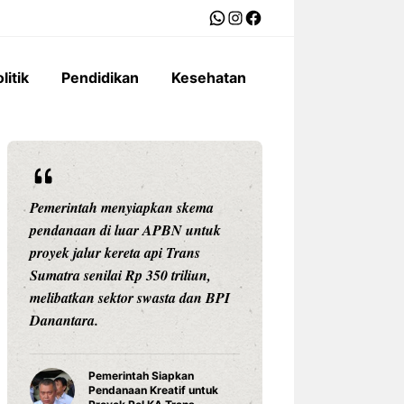
WhatsApp
Instagram
Facebook
litik
Pendidikan
Kesehatan
Pemerintah menyiapkan skema
Ariston Indonesi
pendanaan di luar APBN untuk
Andris 3, water he
proyek jalur kereta api Trans
dengan konektivit
Sumatra senilai Rp 350 triliun,
pengaturan suhu pr
melibatkan sektor swasta dan BPI
Celsius, dan tekno
Danantara.
untuk daya tahan
Pemerintah Siapkan
Water Hea
Pendanaan Kreatif untuk
3 Ariston