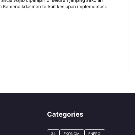
ncis wajib dipelajari di seluruh jenjang sekolah
an Kemendikdasmen terkait kesiapan implementasi.
Categories
34
EKONOMI
ENERGI