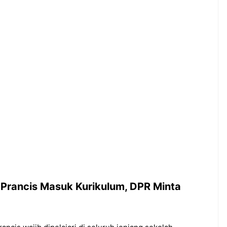
Guyuran Dana Pemerintah
Rp276 Triliun
Prancis Masuk Kurikulum, DPR Minta