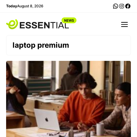
Skip
WhatsA
Insta
Fac
Today
August 8, 2026
to
content
Me
laptop premium