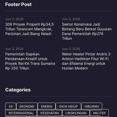
Footer Post
Jun. 5, 2026
Jun. 5, 2026
306 Proyek Properti Rp34,5
Sektor Konstruksi Jadi
Triliun Terancam Mangkrak,
Bintang Baru Berkat Guyuran
Perizinan Jadi Biang Keladi
Dana Pemerintah Rp276
Triliun
Jun. 5, 2026
Jun. 5, 2026
Pemerintah Siapkan
Water Heater Pintar Andris 3
Pendanaan Kreatif untuk
Ariston Hadirkan Fitur Wi-Fi
Proyek Rel KA Trans Sumatra
dan Efisiensi Energi untuk
Rp 350 Triliun
Hunian Modern
Categories
34
EKONOMI
ENERGI
GAYA HIDUP
HIBURAN
INTERNASIONAL
KESEHATAN
LINGKUNGAN
MILITER