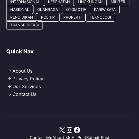
INTERNASIONAL
KESEHATAN
LINGKUNGAN
MILITER
NASIONAL
OLAHRAGA
OTOMOTIF
PARIWISATA
PENDIDIKAN
POLITIK
PROPERTI
TEKNOLOGI
TRANSPORTASI
Quick Nav
About Us
Privacy Policy
Our Services
Contact Us
X
Instagram
Facebook
Contact Me
About Me
All Post
Submit Post