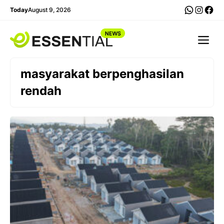
Skip
WhatsA
Insta
Fac
Today
August 9, 2026
to
content
Me
masyarakat berpenghasilan
rendah