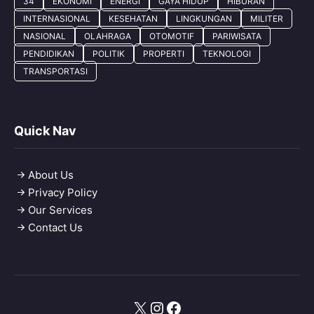
34
EKONOMI
ENERGI
GAYA HIDUP
HIBURAN
INTERNASIONAL
KESEHATAN
LINGKUNGAN
MILITER
NASIONAL
OLAHRAGA
OTOMOTIF
PARIWISATA
PENDIDIKAN
POLITIK
PROPERTI
TEKNOLOGI
TRANSPORTASI
Quick Nav
About Us
Privacy Policy
Our Services
Contact Us
X
Instagram
Facebook