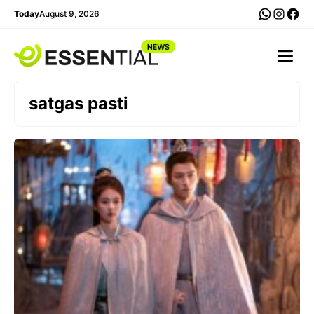
Skip
WhatsA
Insta
Fac
Today
August 9, 2026
to
content
Me
satgas pasti