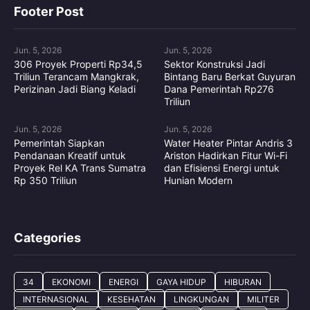
Footer Post
Jun. 5, 2026
Jun. 5, 2026
306 Proyek Properti Rp34,5
Sektor Konstruksi Jadi
Triliun Terancam Mangkrak,
Bintang Baru Berkat Guyuran
Perizinan Jadi Biang Keladi
Dana Pemerintah Rp276
Triliun
Jun. 5, 2026
Jun. 5, 2026
Pemerintah Siapkan
Water Heater Pintar Andris 3
Pendanaan Kreatif untuk
Ariston Hadirkan Fitur Wi-Fi
Proyek Rel KA Trans Sumatra
dan Efisiensi Energi untuk
Rp 350 Triliun
Hunian Modern
Categories
34
EKONOMI
ENERGI
GAYA HIDUP
HIBURAN
INTERNASIONAL
KESEHATAN
LINGKUNGAN
MILITER