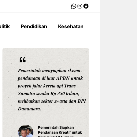
WhatsApp
Instagram
Facebook
litik
Pendidikan
Kesehatan
Pemerintah menyiapkan skema
Ariston Indonesi
pendanaan di luar APBN untuk
Andris 3, water he
proyek jalur kereta api Trans
dengan konektivit
Sumatra senilai Rp 350 triliun,
pengaturan suhu pr
melibatkan sektor swasta dan BPI
Celsius, dan tekno
Danantara.
untuk daya tahan
Pemerintah Siapkan
Water Hea
Pendanaan Kreatif untuk
3 Ariston