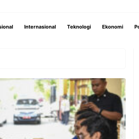
sional
Internasional
Teknologi
Ekonomi
Po
perumahan senilai
Pemerintah Indonesia
terancam mangkrak
menempatkan Saldo Anggaran
 yang berbelit. REI
Lebih (SAL) kepada bank-bank
k dari 16 DPD tak
Himbara senilai Rp276 triliun,
mendorong ekspansi kredit masif
ke sektor konstruksi dan industri.
oyek Properti Rp34,5
 Terancam Mangkrak,
Sektor Konstruksi Jadi
an Jadi Biang Keladi
Bintang Baru Berkat