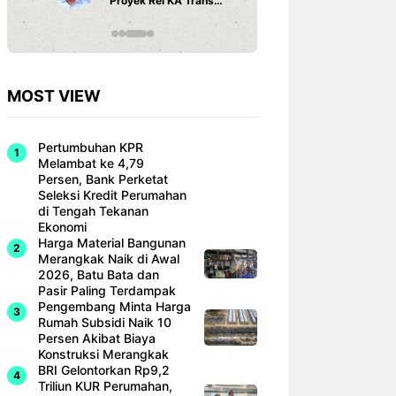
Proyek Rel KA Trans
Fi dan Ef
Sumatra Rp 350 Triliun
Hunian M
MOST VIEW
Pertumbuhan KPR
Melambat ke 4,79
Persen, Bank Perketat
Seleksi Kredit Perumahan
di Tengah Tekanan
Ekonomi
Harga Material Bangunan
Merangkak Naik di Awal
2026, Batu Bata dan
Pasir Paling Terdampak
Pengembang Minta Harga
Rumah Subsidi Naik 10
Persen Akibat Biaya
Konstruksi Merangkak
BRI Gelontorkan Rp9,2
Triliun KUR Perumahan,