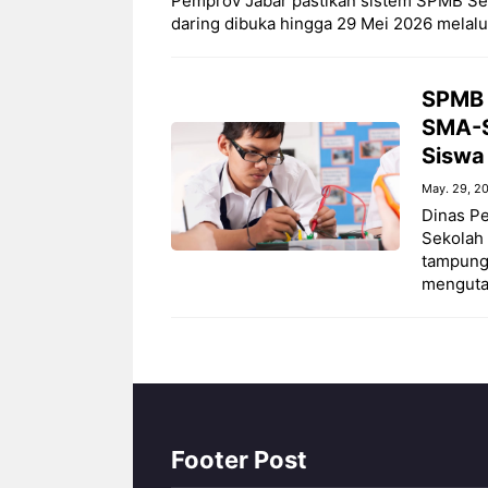
Pemprov Jabar pastikan sistem SPMB Se
daring dibuka hingga 29 Mei 2026 melalu
SPMB 
SMA-S
Siswa
May. 29, 2
Dinas P
Sekolah
tampung 
menguta
Footer Post