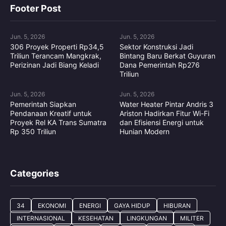
Footer Post
Jun. 5, 2026
Jun. 5, 2026
306 Proyek Properti Rp34,5
Sektor Konstruksi Jadi
Triliun Terancam Mangkrak,
Bintang Baru Berkat Guyuran
Perizinan Jadi Biang Keladi
Dana Pemerintah Rp276
Triliun
Jun. 5, 2026
Jun. 5, 2026
Pemerintah Siapkan
Water Heater Pintar Andris 3
Pendanaan Kreatif untuk
Ariston Hadirkan Fitur Wi-Fi
Proyek Rel KA Trans Sumatra
dan Efisiensi Energi untuk
Rp 350 Triliun
Hunian Modern
Categories
34
EKONOMI
ENERGI
GAYA HIDUP
HIBURAN
INTERNASIONAL
KESEHATAN
LINGKUNGAN
MILITER