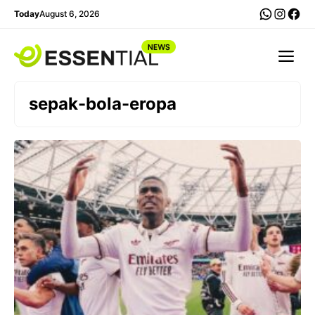
Skip
WhatsA
Insta
Fac
Today
August 6, 2026
to
content
Me
sepak-bola-eropa