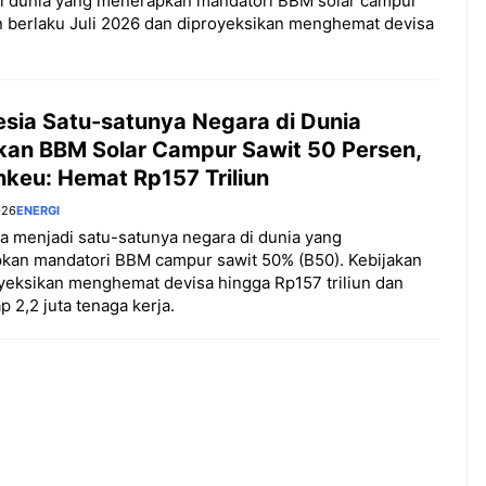
di dunia yang menerapkan mandatori BBM solar campur
an berlaku Juli 2026 dan diproyeksikan menghemat devisa
esia Satu-satunya Negara di Dunia
kan BBM Solar Campur Sawit 50 Persen,
keu: Hemat Rp157 Triliun
026
ENERGI
a menjadi satu-satunya negara di dunia yang
kan mandatori BBM campur sawit 50% (B50). Kebijakan
oyeksikan menghemat devisa hingga Rp157 triliun dan
 2,2 juta tenaga kerja.