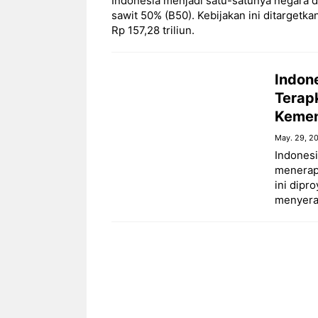
Indonesia menjadi satu-satunya negara 
sawit 50% (B50). Kebijakan ini ditargetk
Rp 157,28 triliun.
Indon
Terap
Kemen
May. 29, 2
Indonesi
menerap
ini dipr
menyerap