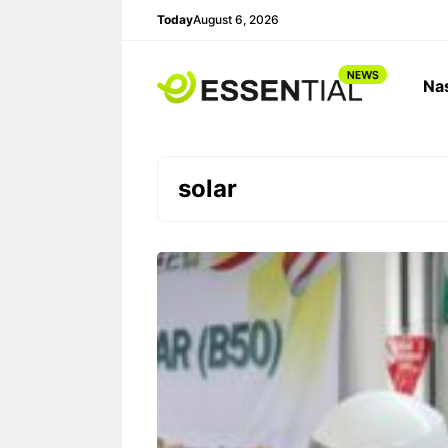
Skip
Today
August 6, 2026
to
content
Na
solar