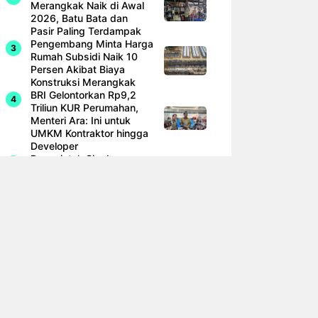
Merangkak Naik di Awal
2026, Batu Bata dan
Pasir Paling Terdampak
Pengembang Minta Harga
Rumah Subsidi Naik 10
Persen Akibat Biaya
Konstruksi Merangkak
BRI Gelontorkan Rp9,2
Triliun KUR Perumahan,
Menteri Ara: Ini untuk
UMKM Kontraktor hingga
Developer
Pemerintah Siapkan
Pendanaan Kreatif untuk
Proyek Rel KA Trans
Sumatra Rp 350 Triliun
Prabowo Siap Renovasi
400 Ribu Rumah Kumuh
Tahun Ini, Cakupan
Merambah Seluruh
Kabupaten Kota