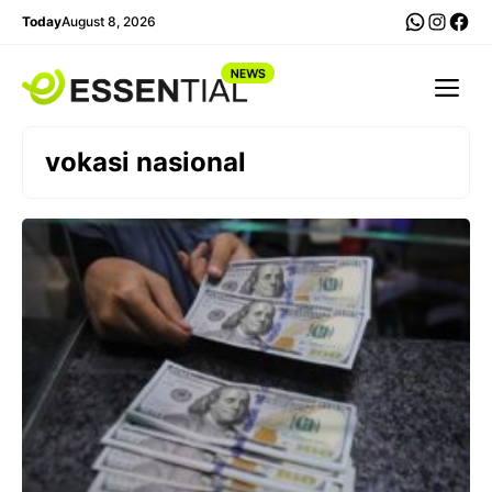
Skip
WhatsA
Insta
Fac
Today
August 8, 2026
to
content
Me
vokasi nasional