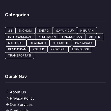
Categories
34
EKONOMI
ENERGI
GAYA HIDUP
HIBURAN
INTERNASIONAL
KESEHATAN
LINGKUNGAN
MILITER
NASIONAL
OLAHRAGA
OTOMOTIF
PARIWISATA
PENDIDIKAN
POLITIK
PROPERTI
TEKNOLOGI
TRANSPORTASI
Quick Nav
About Us
Privacy Policy
Our Services
Contact Us