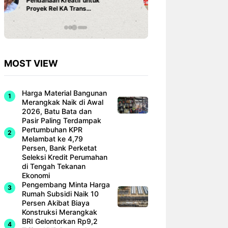
3 Ariston Hadirkan Fitur Wi-
Fi dan Efisiensi Energi untuk
Hunian Modern
MOST VIEW
Harga Material Bangunan
Merangkak Naik di Awal
2026, Batu Bata dan
Pasir Paling Terdampak
Pertumbuhan KPR
Melambat ke 4,79
Persen, Bank Perketat
Seleksi Kredit Perumahan
di Tengah Tekanan
Ekonomi
Pengembang Minta Harga
Rumah Subsidi Naik 10
Persen Akibat Biaya
Konstruksi Merangkak
BRI Gelontorkan Rp9,2