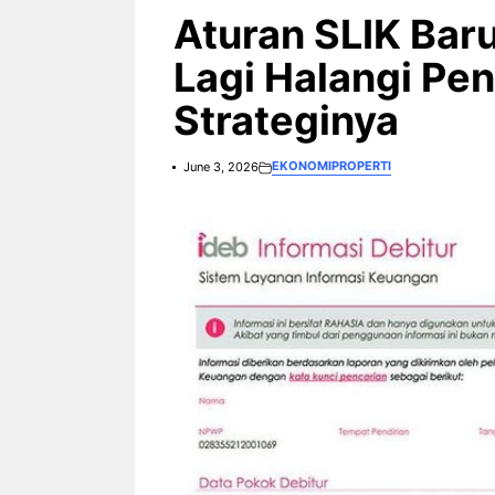
Bintang
Aturan SLIK Bar
Guyura
Rp276 T
Lagi Halangi Pe
Strateginya
EKONOMI
PROPERTI
June 3, 2026