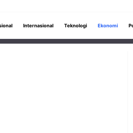
sional
Internasional
Teknologi
Ekonomi
Po
nesia
Pemerintah menyiapkan skema
aldo Anggaran
pendanaan di luar APBN untuk
pada bank-bank
proyek jalur kereta api Trans
Rp276 triliun,
Sumatra senilai Rp 350 triliun,
nsi kredit masif
melibatkan sektor swasta dan BPI
ksi dan industri.
Danantara.
Konstruksi Jadi
Pemerintah Siapkan