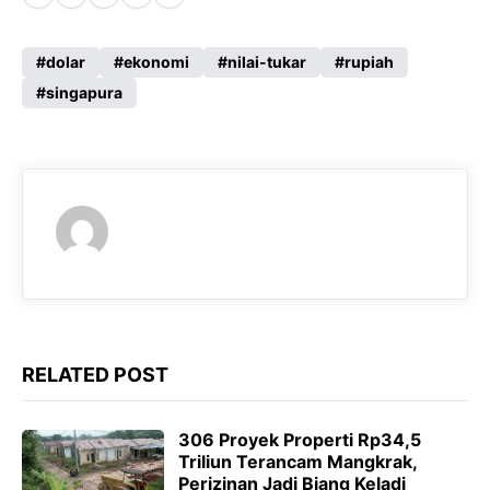
a
h
e
e
c
a
l
s
dolar
ekonomi
nilai-tukar
rupiah
e
singapura
t
e
s
b
s
g
e
o
A
r
n
o
p
a
g
k
p
m
e
r
RELATED POST
306 Proyek Properti Rp34,5
Triliun Terancam Mangkrak,
Perizinan Jadi Biang Keladi