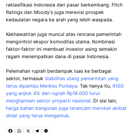
reklasifikasi Indonesia dari pasar berkembang. Fitch
Ratings dan Moody’s juga merevisi prospek
kedaulatan negara ke arah yang lebih waspada.
Kekhawatiran juga muncul atas rencana pemerintah
mengontrol ekspor komoditas utama. Kombinasi
faktor-faktor ini membuat investor asing semakin
ragam menempatkan dana di pasar Indonesia.
Pelemahan rupiah berdampak luas ke berbagai
sektor, termasuk
stabilitas utang pemerintah yang
terus dipantau Menkeu Purbaya
. Tak hanya itu,
IHSG
yang anjlok 4% dan rupiah Rp18.000 turut
menghantam sektor properti nasional
. Di sisi lain,
harga bahan bangunan juga terancam meroket akibat
dolar yang terus mengamuk
.
F
W
X
T
M