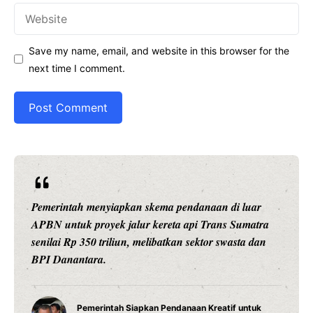
Website
Save my name, email, and website in this browser for the
next time I comment.
 menyiapkan skema pendanaan di luar
Ariston Indones
proyek jalur kereta api Trans Sumatra
pintar dengan k
50 triliun, melibatkan sektor swasta dan
presisi 1 deraja
ara.
daya tahan maks
Water H
merintah Siapkan Pendanaan Kreatif untuk