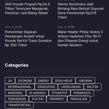
306 Proyek Properti Rp34,5
Sektor Konstruksi Jadi
Triliun Terancam Mangkrak,
Bintang Baru Berkat Guyuran
Perizinan Jadi Biang Keladi
Dana Pemerintah Rp276
Triliun
Jun. 5, 2026
Jun. 5, 2026
Pemerintah Siapkan
Water Heater Pintar Andris 3
Pendanaan Kreatif untuk
Ariston Hadirkan Fitur Wi-Fi
Proyek Rel KA Trans Sumatra
dan Efisiensi Energi untuk
Rp 350 Triliun
Hunian Modern
Categories
34
EKONOMI
ENERGI
GAYA HIDUP
HIBURAN
INTERNASIONAL
KESEHATAN
LINGKUNGAN
MILITER
NASIONAL
OLAHRAGA
OTOMOTIF
PARIWISATA
PENDIDIKAN
POLITIK
PROPERTI
TEKNOLOGI
TRANSPORTASI