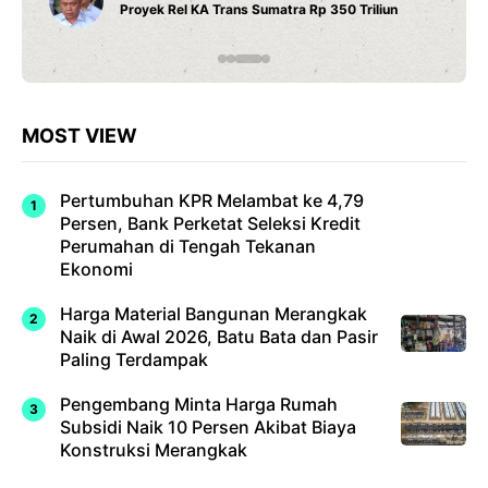
Fitur W
oyek Rel KA Trans Sumatra Rp 350 Triliun
Moder
MOST VIEW
Pertumbuhan KPR Melambat ke 4,79
Persen, Bank Perketat Seleksi Kredit
Perumahan di Tengah Tekanan
Ekonomi
Harga Material Bangunan Merangkak
Naik di Awal 2026, Batu Bata dan Pasir
Paling Terdampak
Pengembang Minta Harga Rumah
Subsidi Naik 10 Persen Akibat Biaya
Konstruksi Merangkak