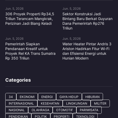
Jun. 5, 2026
Jun. 5, 2026
306 Proyek Properti Rp34,5
Sektor Konstruksi Jadi
Triliun Terancam Mangkrak,
Bintang Baru Berkat Guyuran
Perizinan Jadi Biang Keladi
Dana Pemerintah Rp276
Triliun
Jun. 5, 2026
Jun. 5, 2026
Pemerintah Siapkan
Water Heater Pintar Andris 3
Pendanaan Kreatif untuk
Ariston Hadirkan Fitur Wi-Fi
Proyek Rel KA Trans Sumatra
dan Efisiensi Energi untuk
Rp 350 Triliun
Hunian Modern
Categories
34
EKONOMI
ENERGI
GAYA HIDUP
HIBURAN
INTERNASIONAL
KESEHATAN
LINGKUNGAN
MILITER
NASIONAL
OLAHRAGA
OTOMOTIF
PARIWISATA
PENDIDIKAN
POLITIK
PROPERTI
TEKNOLOGI