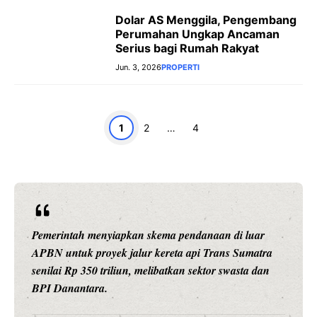
Dolar AS Menggila, Pengembang
Perumahan Ungkap Ancaman
Serius bagi Rumah Rakyat
Jun. 3, 2026
PROPERTI
Page
Page
Page
1
2
…
4
Pemerintah menyiapkan skema pendanaan di luar
APBN untuk proyek jalur kereta api Trans Sumatra
senilai Rp 350 triliun, melibatkan sektor swasta dan
BPI Danantara.