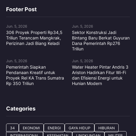
Footer Post
Jun. 5, 2026
Jun. 5, 2026
306 Proyek Properti Rp34,5
Sektor Konstruksi Jadi
Triliun Terancam Mangkrak,
Bintang Baru Berkat Guyuran
Perizinan Jadi Biang Keladi
Dana Pemerintah Rp276
Triliun
Jun. 5, 2026
Jun. 5, 2026
Pemerintah Siapkan
Water Heater Pintar Andris 3
Pendanaan Kreatif untuk
Ariston Hadirkan Fitur Wi-Fi
Proyek Rel KA Trans Sumatra
dan Efisiensi Energi untuk
Rp 350 Triliun
Hunian Modern
Categories
34
EKONOMI
ENERGI
GAYA HIDUP
HIBURAN
INTERNASIONAL
KESEHATAN
LINGKUNGAN
MILITER