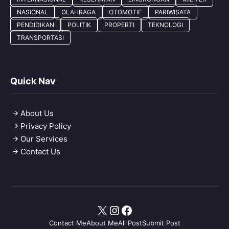
NASIONAL
OLAHRAGA
OTOMOTIF
PARIWISATA
PENDIDIKAN
POLITIK
PROPERTI
TEKNOLOGI
TRANSPORTASI
Quick Nav
About Us
Privacy Policy
Our Services
Contact Us
X
Instagram
Facebook
Contact Me
About Me
All Post
Submit Post