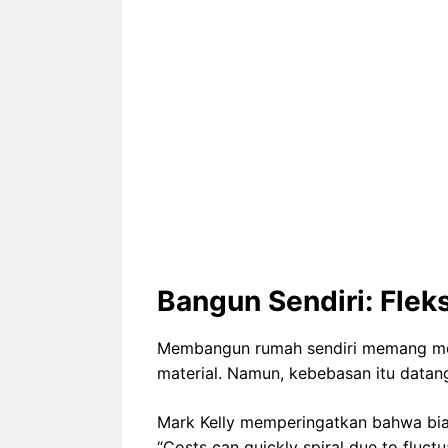
Bangun Sendiri: Fleks
Membangun rumah sendiri memang me
material. Namun, kebebasan itu datang
Mark Kelly memperingatkan bahwa biay
“Costs can quickly spiral due to fluctua