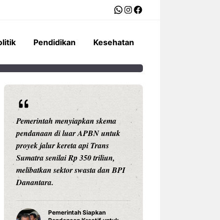
WhatsApp
Instagram
Facebook
litik
Pendidikan
Kesehatan
Pemerintah menyiapkan skema
Ariston Indonesi
pendanaan di luar APBN untuk
Andris 3, water he
proyek jalur kereta api Trans
dengan konektivit
Sumatra senilai Rp 350 triliun,
pengaturan suhu pr
melibatkan sektor swasta dan BPI
Celsius, dan tekno
Danantara.
untuk daya tahan
Pemerintah Siapkan
Water Hea