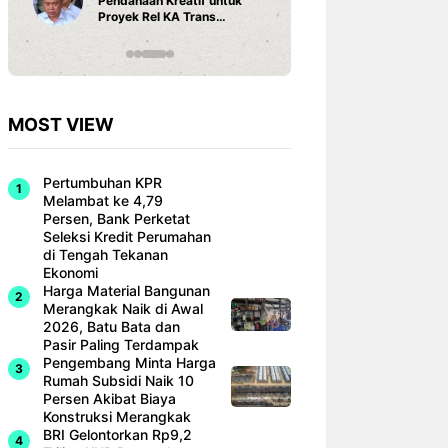
Pendanaan Kreatif untuk
3 Ariston
Proyek Rel KA Trans
Fi dan Ef
Sumatra Rp 350 Triliun
Hunian M
MOST VIEW
Pertumbuhan KPR
Melambat ke 4,79
Persen, Bank Perketat
Seleksi Kredit Perumahan
di Tengah Tekanan
Ekonomi
Harga Material Bangunan
Merangkak Naik di Awal
2026, Batu Bata dan
Pasir Paling Terdampak
Pengembang Minta Harga
Rumah Subsidi Naik 10
Persen Akibat Biaya
Konstruksi Merangkak
BRI Gelontorkan Rp9,2