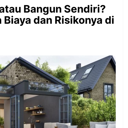
Bintang Baru Berkat
 atau Bangun Sendiri?
Guyuran Dana Pemerintah
Rp276 Triliun
 Biaya dan Risikonya di