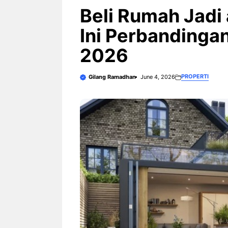
3 Ariston Hadirkan Fitur Wi-
Fi dan Efisiensi Energi untuk
Beli Rumah Jadi
Hunian Modern
Ini Perbandingan
2026
PROPERTI
Gilang Ramadhan
June 4, 2026