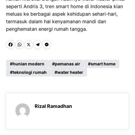
seperti Andris 3, tren smart home di Indonesia kian
meluas ke berbagai aspek kehidupan sehari-hari,
termasuk dalam hal kenyamanan mandi dan
penghematan energi rumah tangga.
F
W
X
T
M
a
h
e
e
c
a
l
s
hunian modern
pemanas air
smart home
e
teknologi rumah
t
e
s
water heater
b
s
g
e
o
A
r
n
o
p
a
g
Rizal Ramadhan
k
p
m
e
r