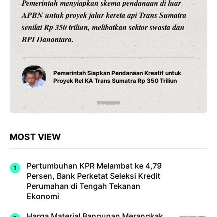
Ariston Indonesia meluncurkan Andris 3, water heater
pintar dengan konektivitas Wi-Fi, pengaturan suhu
presisi 1 derajat Celsius, dan teknologi titanium untuk
daya tahan maksimal.
Water Heater Pintar Andris 3 Ariston Hadirkan
Fitur Wi-Fi dan Efisiensi Energi untuk Hunian
Modern
MOST VIEW
Pertumbuhan KPR Melambat ke 4,79
Persen, Bank Perketat Seleksi Kredit
Perumahan di Tengah Tekanan
Ekonomi
Harga Material Bangunan Merangkak