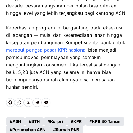
dekade, besaran angsuran per bulan bisa ditekan
hingga level yang lebih terjangkau bagi kantong ASN.
Keberhasilan program ini bergantung pada eksekusi
di lapangan — mulai dari ketersediaan lahan hingga
kecepatan pembangunan. Kompetisi antarbank untuk
merebut pangsa pasar KPR nasional
bisa menjadi
pemicu inovasi pembiayaan yang semakin
menguntungkan konsumen. Jika terealisasi dengan
baik, 5,23 juta ASN yang selama ini hanya bisa
bermimpi punya rumah akhirnya bisa merasakan
hunian sendiri.
F
W
X
T
M
a
h
e
e
c
a
l
s
ASN
BTN
Korpri
KPR
KPR 30 Tahun
e
Perumahan ASN
t
e
s
Rumah PNS