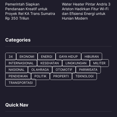
Pemerintah Siapkan
Water Heater Pintar Andris 3
Pendanaan Kreatif untuk
Ariston Hadirkan Fitur Wi-Fi
Proyek Rel KA Trans Sumatra
dan Efisiensi Energi untuk
Rp 350 Triliun
Hunian Modern
Categories
34
EKONOMI
ENERGI
GAYA HIDUP
HIBURAN
INTERNASIONAL
KESEHATAN
LINGKUNGAN
MILITER
NASIONAL
OLAHRAGA
OTOMOTIF
PARIWISATA
PENDIDIKAN
POLITIK
PROPERTI
TEKNOLOGI
TRANSPORTASI
Quick Nav