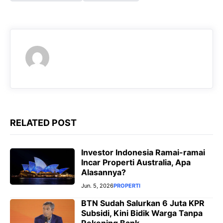
b
s
g
e
o
A
r
n
o
p
a
g
k
p
m
e
r
RELATED POST
Investor Indonesia Ramai-ramai
Incar Properti Australia, Apa
Alasannya?
Jun. 5, 2026
PROPERTI
BTN Sudah Salurkan 6 Juta KPR
Subsidi, Kini Bidik Warga Tanpa