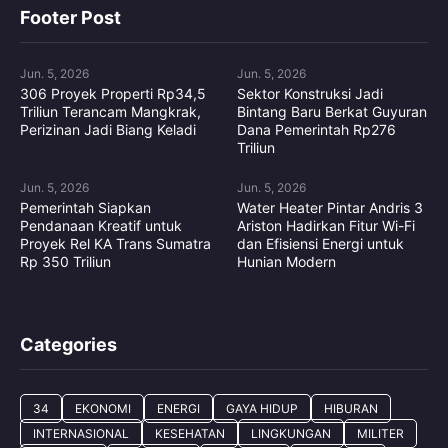
Footer Post
Jun. 5, 2026
Jun. 5, 2026
306 Proyek Properti Rp34,5
Sektor Konstruksi Jadi
Triliun Terancam Mangkrak,
Bintang Baru Berkat Guyuran
Perizinan Jadi Biang Keladi
Dana Pemerintah Rp276
Triliun
Jun. 5, 2026
Jun. 5, 2026
Pemerintah Siapkan
Water Heater Pintar Andris 3
Pendanaan Kreatif untuk
Ariston Hadirkan Fitur Wi-Fi
Proyek Rel KA Trans Sumatra
dan Efisiensi Energi untuk
Rp 350 Triliun
Hunian Modern
Categories
34
EKONOMI
ENERGI
GAYA HIDUP
HIBURAN
INTERNASIONAL
KESEHATAN
LINGKUNGAN
MILITER