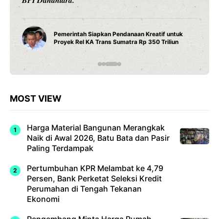
Water Heater Pintar Andris 3 Ariston Hadirkan
Fitur Wi-Fi dan Efisiensi Energi untuk Hunian
Modern
…
MOST VIEW
Harga Material Bangunan Merangkak
Naik di Awal 2026, Batu Bata dan Pasir
Paling Terdampak
Pertumbuhan KPR Melambat ke 4,79
Persen, Bank Perketat Seleksi Kredit
Perumahan di Tengah Tekanan
Ekonomi
Pengembang Minta Harga Rumah