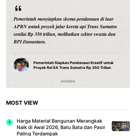
endanaan di luar
Ariston Indonesia meluncurkan Andr
a api Trans Sumatra
pintar dengan konektivitas Wi-Fi, p
an sektor swasta dan
presisi 1 derajat Celsius, dan teknol
daya tahan maksimal.
Water Heater Pintar Andris 3 
anaan Kreatif untuk
Fitur Wi-Fi dan Efisiensi Ener
tra Rp 350 Triliun
Modern
MOST VIEW
Harga Material Bangunan Merangkak
Naik di Awal 2026, Batu Bata dan Pasir
Paling Terdampak