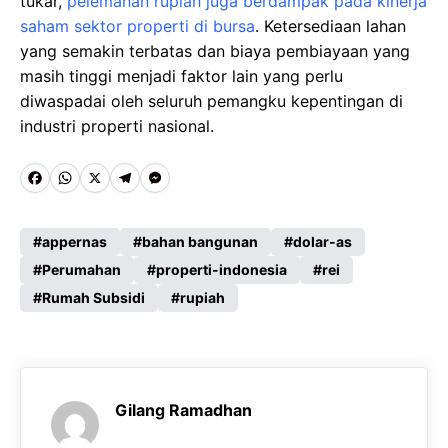
tukar,
pelemahan rupiah juga berdampak pada kinerja
saham sektor properti di bursa
. Ketersediaan lahan
yang semakin terbatas dan biaya pembiayaan yang
masih tinggi menjadi faktor lain yang perlu
diwaspadai oleh seluruh pemangku kepentingan di
industri properti nasional.
F
W
X
T
M
a
h
e
e
c
a
l
s
appernas
bahan bangunan
dolar-as
e
Perumahan
t
e
s
properti-indonesia
rei
Rumah Subsidi
rupiah
b
s
g
e
o
A
r
n
o
p
a
g
k
p
m
e
Gilang Ramadhan
r