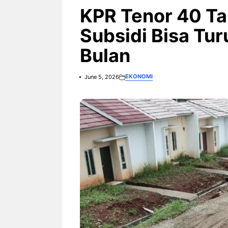
3 Ariston Hadirkan Fitur Wi-
Fi dan Efisiensi Energi untuk
KPR Tenor 40 Ta
Hunian Modern
Subsidi Bisa Tur
Bulan
EKONOMI
June 5, 2026