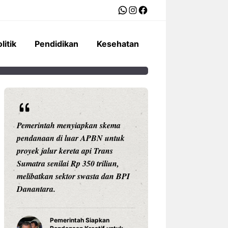
WhatsApp
Instagram
Facebook
litik
Pendidikan
Kesehatan
Pemerintah menyiapkan skema
Ariston Indonesi
pendanaan di luar APBN untuk
Andris 3, water he
proyek jalur kereta api Trans
dengan konektivit
Sumatra senilai Rp 350 triliun,
pengaturan suhu pr
melibatkan sektor swasta dan BPI
Celsius, dan tekno
Danantara.
untuk daya tahan
Pemerintah Siapkan
Water Hea