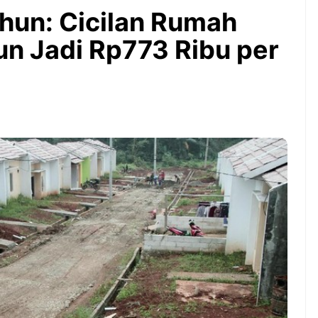
Bintang Baru Berkat
hun: Cicilan Rumah
Guyuran Dana Pemerintah
Rp276 Triliun
un Jadi Rp773 Ribu per