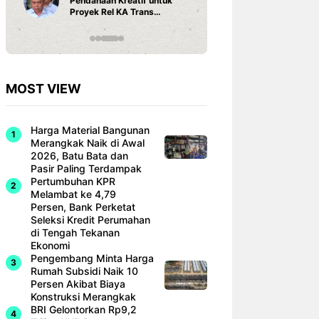
Pendanaan Kreatif untuk
3 Ariston
Proyek Rel KA Trans
Fi dan Ef
Sumatra Rp 350 Triliun
Hunian M
MOST VIEW
Harga Material Bangunan
Merangkak Naik di Awal
2026, Batu Bata dan
Pasir Paling Terdampak
Pertumbuhan KPR
Melambat ke 4,79
Persen, Bank Perketat
Seleksi Kredit Perumahan
di Tengah Tekanan
Ekonomi
Pengembang Minta Harga
Rumah Subsidi Naik 10
Persen Akibat Biaya
Konstruksi Merangkak
BRI Gelontorkan Rp9,2