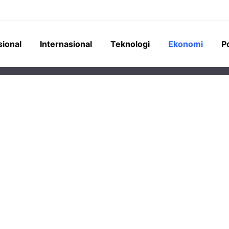
sional
Internasional
Teknologi
Ekonomi
Po
perumahan senilai
Pemerintah Indonesia
terancam mangkrak
menempatkan Saldo Anggaran
 yang berbelit. REI
Lebih (SAL) kepada bank-bank
k dari 16 DPD tak
Himbara senilai Rp276 triliun,
mendorong ekspansi kredit masif
ke sektor konstruksi dan industri.
oyek Properti Rp34,5
 Terancam Mangkrak,
Sektor Konstruksi Jadi
an Jadi Biang Keladi