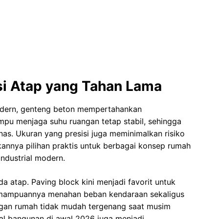
si Atap yang Tahan Lama
modern, genteng beton mempertahankan
mpu menjaga suhu ruangan tetap stabil, sehingga
as. Ukuran yang presisi juga meminimalkan risiko
annya pilihan praktis untuk berbagai konsep rumah
 industrial modern.
a atap. Paving block kini menjadi favorit untuk
Kemampuannya menahan beban kendaraan sekaligus
gan rumah tidak mudah tergenang saat musim
ial bangunan di awal 2026 juga menjadi