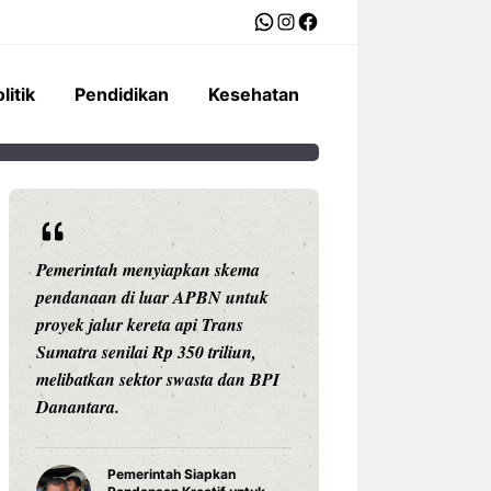
WhatsApp
Instagram
Facebook
litik
Pendidikan
Kesehatan
Pemerintah menyiapkan skema
Ariston Indonesi
pendanaan di luar APBN untuk
Andris 3, water he
proyek jalur kereta api Trans
dengan konektivit
Sumatra senilai Rp 350 triliun,
pengaturan suhu pr
melibatkan sektor swasta dan BPI
Celsius, dan tekno
Danantara.
untuk daya tahan
Pemerintah Siapkan
Water Hea