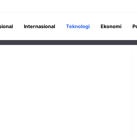
sional
Internasional
Teknologi
Ekonomi
Po
perumahan senilai
Pemerintah Indonesia
terancam mangkrak
menempatkan Saldo Anggaran
 yang berbelit. REI
Lebih (SAL) kepada bank-bank
k dari 16 DPD tak
Himbara senilai Rp276 triliun,
mendorong ekspansi kredit masif
ke sektor konstruksi dan industri.
oyek Properti Rp34,5
 Terancam Mangkrak,
Sektor Konstruksi Jadi
an Jadi Biang Keladi