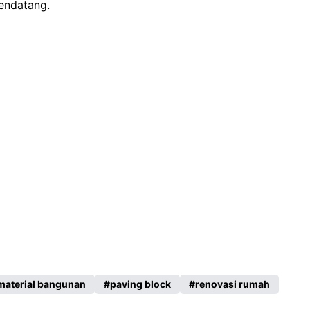
mendatang.
material bangunan
paving block
renovasi rumah