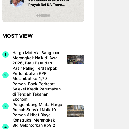
Pendanaan Kreatif untuk
3 Ariston
Proyek Rel KA Trans
Fi dan Ef
Sumatra Rp 350 Triliun
Hunian M
MOST VIEW
Harga Material Bangunan
Merangkak Naik di Awal
2026, Batu Bata dan
Pasir Paling Terdampak
Pertumbuhan KPR
Melambat ke 4,79
Persen, Bank Perketat
Seleksi Kredit Perumahan
di Tengah Tekanan
Ekonomi
Pengembang Minta Harga
Rumah Subsidi Naik 10
Persen Akibat Biaya
Konstruksi Merangkak
BRI Gelontorkan Rp9,2