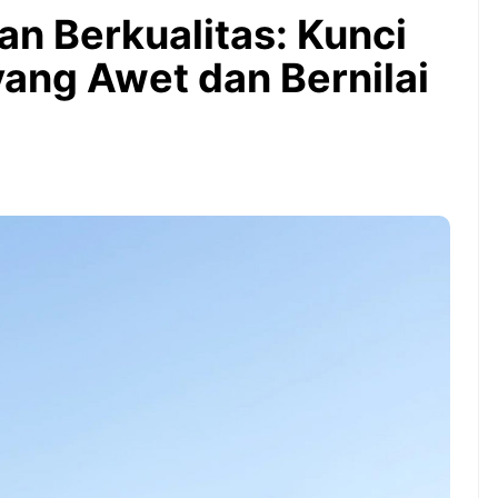
Bintang Baru Berkat
an Berkualitas: Kunci
Guyuran Dana Pemerintah
Rp276 Triliun
ng Awet dan Bernilai