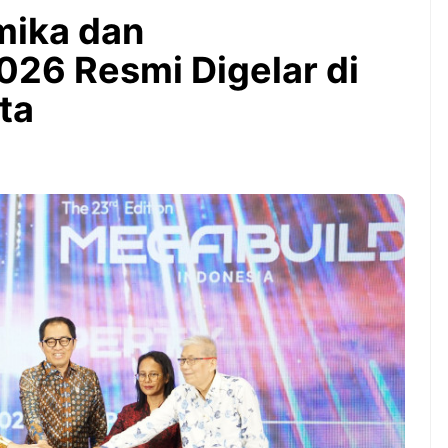
Bintang Baru Berkat
mika dan
Guyuran Dana Pemerintah
Rp276 Triliun
26 Resmi Digelar di
ta