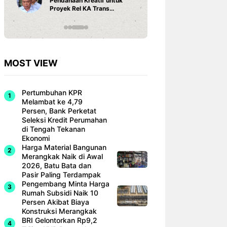
Pendanaan Kreatif untuk
3 Ariston
Proyek Rel KA Trans
Fi dan Ef
Sumatra Rp 350 Triliun
Hunian M
MOST VIEW
Pertumbuhan KPR
Melambat ke 4,79
Persen, Bank Perketat
Seleksi Kredit Perumahan
di Tengah Tekanan
Ekonomi
Harga Material Bangunan
Merangkak Naik di Awal
2026, Batu Bata dan
Pasir Paling Terdampak
Pengembang Minta Harga
Rumah Subsidi Naik 10
Persen Akibat Biaya
Konstruksi Merangkak
BRI Gelontorkan Rp9,2