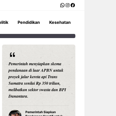
WhatsApp
Instagram
Facebook
litik
Pendidikan
Kesehatan
Pemerintah menyiapkan skema
Ariston Indonesi
pendanaan di luar APBN untuk
Andris 3, water he
proyek jalur kereta api Trans
dengan konektivit
Sumatra senilai Rp 350 triliun,
pengaturan suhu pr
melibatkan sektor swasta dan BPI
Celsius, dan tekno
Danantara.
untuk daya tahan
Pemerintah Siapkan
Water Hea