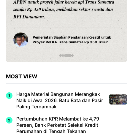
pintar dengan konektivitas Wi-Fi, pengaturan suhu
presisi 1 derajat Celsius, dan teknologi titanium untuk
daya tahan maksimal.
Water Heater Pintar Andris 3 Ariston Hadirkan
Fitur Wi-Fi dan Efisiensi Energi untuk Hunian
Modern
MOST VIEW
Harga Material Bangunan Merangkak
Naik di Awal 2026, Batu Bata dan Pasir
Paling Terdampak
Pertumbuhan KPR Melambat ke 4,79
Persen, Bank Perketat Seleksi Kredit
Perumahan di Tengah Tekanan