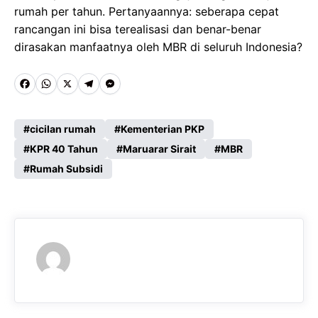
rumah per tahun. Pertanyaannya: seberapa cepat
rancangan ini bisa terealisasi dan benar-benar
dirasakan manfaatnya oleh MBR di seluruh Indonesia?
F
W
X
T
M
a
h
e
e
c
a
l
s
cicilan rumah
Kementerian PKP
e
KPR 40 Tahun
t
e
s
Maruarar Sirait
MBR
Rumah Subsidi
b
s
g
e
o
A
r
n
o
p
a
g
k
p
m
e
r