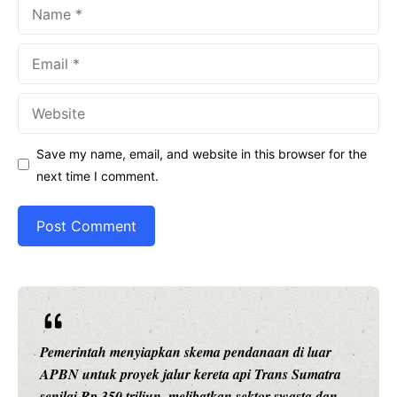
Name
Email
Website
Save my name, email, and website in this browser for the
next time I comment.
merintah menyiapkan skema pendanaan di luar
Ariston
BN untuk proyek jalur kereta api Trans Sumatra
pintar 
ilai Rp 350 triliun, melibatkan sektor swasta dan
presisi