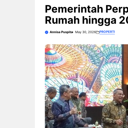
3 Ariston Hadirkan Fitur Wi-
Fi dan Efisiensi Energi untuk
Pemerintah Perp
Hunian Modern
Rumah hingga 20
PROPERTI
Annisa Puspita
May 30, 2026