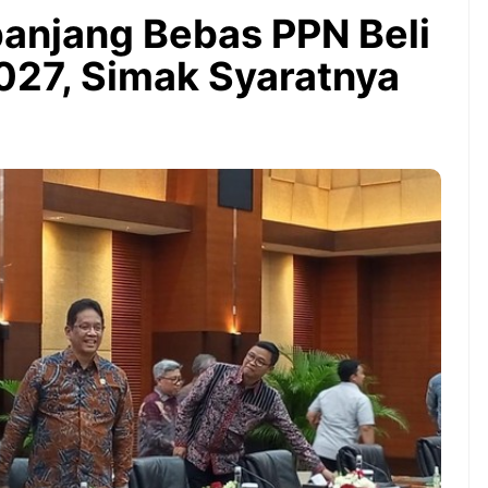
Bintang Baru Berkat
anjang Bebas PPN Beli
Guyuran Dana Pemerintah
Rp276 Triliun
27, Simak Syaratnya