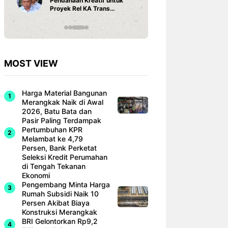
Pendanaan Kreatif untuk
3 Ariston
Proyek Rel KA Trans
Fi dan Ef
Sumatra Rp 350 Triliun
Hunian M
MOST VIEW
Harga Material Bangunan
Merangkak Naik di Awal
2026, Batu Bata dan
Pasir Paling Terdampak
Pertumbuhan KPR
Melambat ke 4,79
Persen, Bank Perketat
Seleksi Kredit Perumahan
di Tengah Tekanan
Ekonomi
Pengembang Minta Harga
Rumah Subsidi Naik 10
Persen Akibat Biaya
Konstruksi Merangkak
BRI Gelontorkan Rp9,2