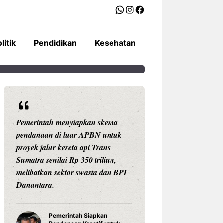
WhatsApp
Instagram
Facebook
litik
Pendidikan
Kesehatan
Pemerintah menyiapkan skema
Ariston Indonesi
pendanaan di luar APBN untuk
Andris 3, water he
proyek jalur kereta api Trans
dengan konektivit
Sumatra senilai Rp 350 triliun,
pengaturan suhu pr
melibatkan sektor swasta dan BPI
Celsius, dan tekno
Danantara.
untuk daya tahan
Pemerintah Siapkan
Water Hea