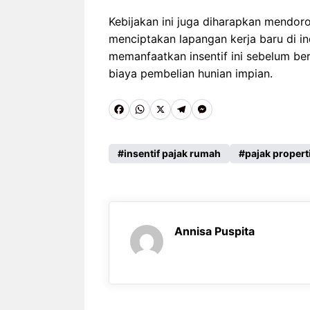
Kebijakan ini juga diharapkan mendo
menciptakan lapangan kerja baru di in
memanfaatkan insentif ini sebelum be
biaya pembelian hunian impian.
F
W
X
T
M
a
h
e
e
c
a
l
s
insentif pajak rumah
pajak propert
e
t
e
s
b
s
g
e
o
A
r
n
Annisa Puspita
o
p
a
g
k
p
m
e
r