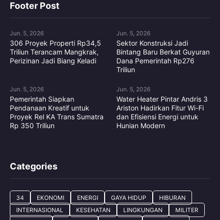
Footer Post
Jun. 5, 2026
Jun. 5, 2026
306 Proyek Properti Rp34,5
Sektor Konstruksi Jadi
Triliun Terancam Mangkrak,
Bintang Baru Berkat Guyuran
Perizinan Jadi Biang Keladi
Dana Pemerintah Rp276
Triliun
Jun. 5, 2026
Jun. 5, 2026
Pemerintah Siapkan
Water Heater Pintar Andris 3
Pendanaan Kreatif untuk
Ariston Hadirkan Fitur Wi-Fi
Proyek Rel KA Trans Sumatra
dan Efisiensi Energi untuk
Rp 350 Triliun
Hunian Modern
Categories
34
EKONOMI
ENERGI
GAYA HIDUP
HIBURAN
INTERNASIONAL
KESEHATAN
LINGKUNGAN
MILITER