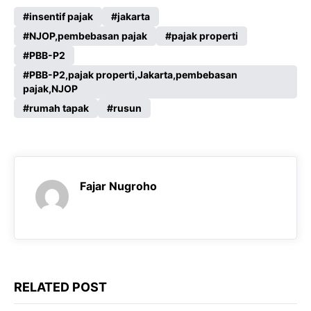
c
a
l
s
insentif pajak
jakarta
e
NJOP,pembebasan pajak
t
e
s
pajak properti
PBB-P2
b
s
g
e
PBB-P2,pajak properti,Jakarta,pembebasan
o
A
r
n
pajak,NJOP
o
p
a
g
rumah tapak
rusun
k
p
m
e
r
Fajar Nugroho
RELATED POST