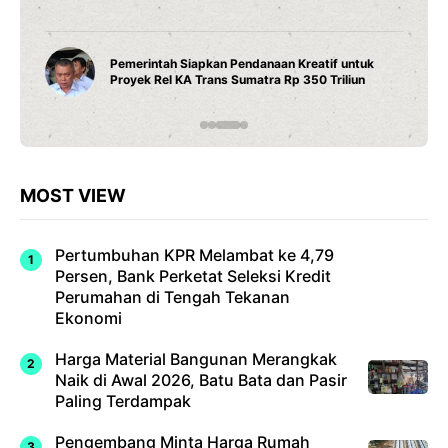
Water Heater Pintar Andris 3 Ariston Hadir
 untuk
Fitur Wi-Fi dan Efisiensi Energi untuk Hunia
iliun
Modern
MOST VIEW
Pertumbuhan KPR Melambat ke 4,79
Persen, Bank Perketat Seleksi Kredit
Perumahan di Tengah Tekanan
Ekonomi
Harga Material Bangunan Merangkak
Naik di Awal 2026, Batu Bata dan Pasir
Paling Terdampak
Pengembang Minta Harga Rumah