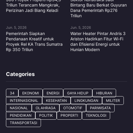
Triliun Terancam Mangkrak,
Bintang Baru Berkat Guyuran
Perizinan Jadi Biang Keladi
Dana Pemerintah Rp276
Triliun
Jun. 5, 2026
Jun. 5, 2026
Pemerintah Siapkan
Water Heater Pintar Andris 3
Pendanaan Kreatif untuk
Ariston Hadirkan Fitur Wi-Fi
Proyek Rel KA Trans Sumatra
dan Efisiensi Energi untuk
Rp 350 Triliun
Hunian Modern
Categories
34
EKONOMI
ENERGI
GAYA HIDUP
HIBURAN
INTERNASIONAL
KESEHATAN
LINGKUNGAN
MILITER
NASIONAL
OLAHRAGA
OTOMOTIF
PARIWISATA
PENDIDIKAN
POLITIK
PROPERTI
TEKNOLOGI
TRANSPORTASI