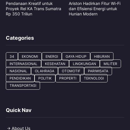
Pendanaan Kreatif untuk
Ariston Hadirkan Fitur Wi-Fi
Proyek Rel KA Trans Sumatra
dan Efisiensi Energi untuk
Rp 350 Triliun
Hunian Modern
Categories
34
EKONOMI
ENERGI
GAYA HIDUP
HIBURAN
INTERNASIONAL
KESEHATAN
LINGKUNGAN
MILITER
NASIONAL
OLAHRAGA
OTOMOTIF
PARIWISATA
PENDIDIKAN
POLITIK
PROPERTI
TEKNOLOGI
TRANSPORTASI
Quick Nav
About Us