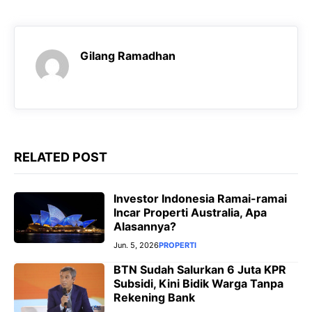
b
s
g
e
o
A
r
n
o
p
a
g
Gilang Ramadhan
k
p
m
e
r
RELATED POST
Investor Indonesia Ramai-ramai
Incar Properti Australia, Apa
Alasannya?
Jun. 5, 2026
PROPERTI
BTN Sudah Salurkan 6 Juta KPR
Subsidi, Kini Bidik Warga Tanpa
Rekening Bank