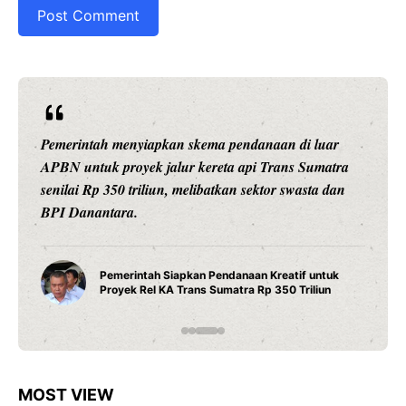
naan di luar
Ariston Indonesia meluncurkan Andris 3,
 Trans Sumatra
pintar dengan konektivitas Wi-Fi, penga
ktor swasta dan
presisi 1 derajat Celsius, dan teknologi t
daya tahan maksimal.
Water Heater Pintar Andris 3 Arist
 Kreatif untuk
Fitur Wi-Fi dan Efisiensi Energi unt
p 350 Triliun
Modern
MOST VIEW