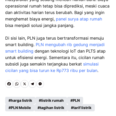
operasional rumah tetap bisa diprediksi, meski cuaca
dan aktivitas harian terus berubah. Bagi yang ingin
menghemat biaya energi,
panel surya atap rumah
bisa menjadi solusi jangka panjang.
Di sisi lain, PLN juga terus bertransformasi menuju
smart building.
PLN mengubah rib gedung menjadi
smart building
dengan teknologi IoT dan PLTS atap
untuk efisiensi energi. Sementara itu, cicilan rumah
subsidi juga semakin terjangkau berkat
simulasi
cicilan yang bisa turun ke Rp773 ribu per bulan
.
F
W
X
T
M
a
h
e
e
c
a
l
s
harga listrik
listrik rumah
PLN
e
PLN Mobile
t
e
s
tagihan listrik
tarif listrik