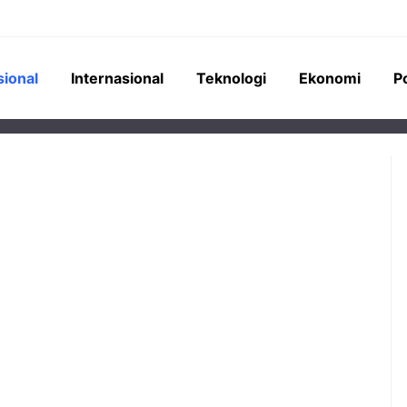
sional
Internasional
Teknologi
Ekonomi
Po
perumahan senilai
Pemerintah Indonesia
terancam mangkrak
menempatkan Saldo Anggaran
 yang berbelit. REI
Lebih (SAL) kepada bank-bank
k dari 16 DPD tak
Himbara senilai Rp276 triliun,
mendorong ekspansi kredit masif
ke sektor konstruksi dan industri.
oyek Properti Rp34,5
 Terancam Mangkrak,
Sektor Konstruksi Jadi
an Jadi Biang Keladi