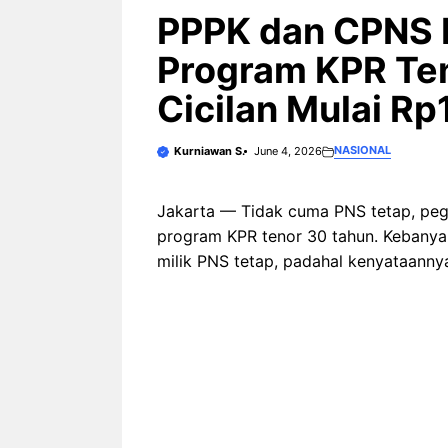
3 Ariston Hadirkan Fitur Wi-
Fi dan Efisiensi Energi untuk
PPPK dan CPNS K
Hunian Modern
Program KPR Te
Cicilan Mulai Rp
NASIONAL
Kurniawan S.
June 4, 2026
Jakarta — Tidak cuma PNS tetap, peg
program KPR tenor 30 tahun. Kebanyak
milik PNS tetap, padahal kenyataanny