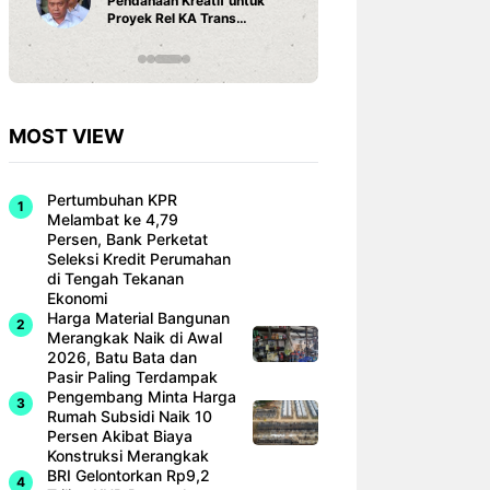
Pendanaan Kreatif untuk
3 Ariston
Proyek Rel KA Trans
Fi dan Ef
Sumatra Rp 350 Triliun
Hunian M
MOST VIEW
Pertumbuhan KPR
Melambat ke 4,79
Persen, Bank Perketat
Seleksi Kredit Perumahan
di Tengah Tekanan
Ekonomi
Harga Material Bangunan
Merangkak Naik di Awal
2026, Batu Bata dan
Pasir Paling Terdampak
Pengembang Minta Harga
Rumah Subsidi Naik 10
Persen Akibat Biaya
Konstruksi Merangkak
BRI Gelontorkan Rp9,2