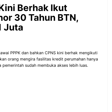
Bintang Baru Berkat
ini Berhak Ikut
Guyuran Dana Pemerintah
Rp276 Triliun
nor 30 Tahun BTN,
1 Juta
awai PPPK dan bahkan CPNS kini berhak mengikuti
an orang mengira fasilitas kredit perumahan hanya
a pemerintah sudah membuka akses lebih luas.