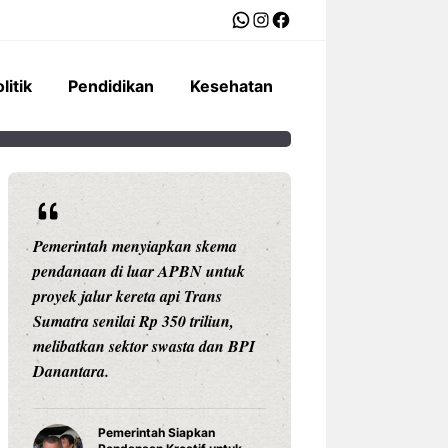
WhatsApp
Instagram
Facebook
litik
Pendidikan
Kesehatan
Pemerintah menyiapkan skema
Ariston Indonesi
pendanaan di luar APBN untuk
Andris 3, water he
proyek jalur kereta api Trans
dengan konektivit
Sumatra senilai Rp 350 triliun,
pengaturan suhu pr
melibatkan sektor swasta dan BPI
Celsius, dan tekno
Danantara.
untuk daya tahan
Pemerintah Siapkan
Water Hea