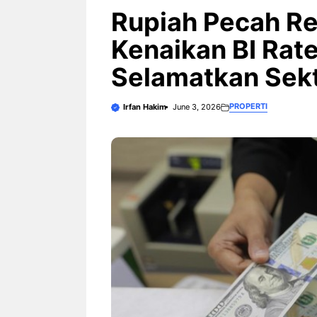
3 Ariston Hadirkan Fitur Wi-
Fi dan Efisiensi Energi untuk
Rupiah Pecah Re
Hunian Modern
Kenaikan BI Ra
Selamatkan Sek
PROPERTI
Irfan Hakim
June 3, 2026