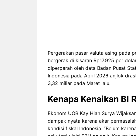
Pergerakan pasar valuta asing pada 
bergerak di kisaran Rp17.925 per dolar
diperparah oleh data Badan Pusat Sta
Indonesia pada April 2026 anjlok dras
3,32 miliar pada Maret lalu.
Kenapa Kenaikan BI 
Ekonom UOB Kay Hian Surya Wijaksana
dampak nyata karena akar permasalah
kondisi fiskal Indonesia. “Belum kare
naik tapi yield SBN ga naik. Kan ga logi