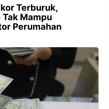
Bintang Baru Berkat
kor Terburuk,
Guyuran Dana Pemerintah
Rp276 Triliun
te Tak Mampu
tor Perumahan