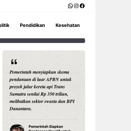
WhatsApp
Instagram
Facebook
litik
Pendidikan
Kesehatan
Pemerintah menyiapkan skema
Ariston Indonesi
pendanaan di luar APBN untuk
Andris 3, water he
proyek jalur kereta api Trans
dengan konektivit
Sumatra senilai Rp 350 triliun,
pengaturan suhu pr
melibatkan sektor swasta dan BPI
Celsius, dan tekno
Danantara.
untuk daya tahan
Pemerintah Siapkan
Water Hea