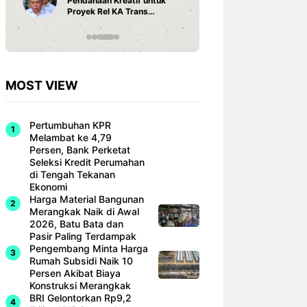
Pendanaan Kreatif untuk
3 Ariston
Proyek Rel KA Trans
Fi dan Ef
Sumatra Rp 350 Triliun
Hunian M
MOST VIEW
Pertumbuhan KPR
Melambat ke 4,79
Persen, Bank Perketat
Seleksi Kredit Perumahan
di Tengah Tekanan
Ekonomi
Harga Material Bangunan
Merangkak Naik di Awal
2026, Batu Bata dan
Pasir Paling Terdampak
Pengembang Minta Harga
Rumah Subsidi Naik 10
Persen Akibat Biaya
Konstruksi Merangkak
BRI Gelontorkan Rp9,2