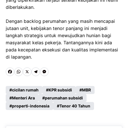
diberlakukan.
Dengan backlog perumahan yang masih mencapai
jutaan unit, kebijakan tenor panjang ini menjadi
langkah strategis untuk mewujudkan hunian bagi
masyarakat kelas pekerja. Tantangannya kini ada
pada kecepatan eksekusi dan kualitas implementasi
di lapangan.
F
W
X
T
M
a
h
e
e
c
a
l
s
cicilan rumah
KPR subsidi
MBR
e
Menteri Ara
t
e
s
perumahan subsidi
properti-indonesia
Tenor 40 Tahun
b
s
g
e
o
A
r
n