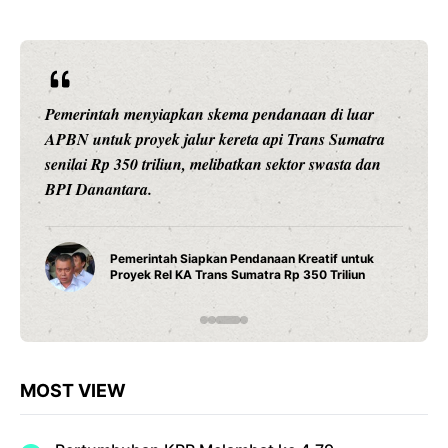
Ariston Indonesia meluncurkan Andris 3, water heater
pintar dengan konektivitas Wi-Fi, pengaturan suhu
presisi 1 derajat Celsius, dan teknologi titanium untuk
daya tahan maksimal.
Water Heater Pintar Andris 3 Ariston Hadirkan
Fitur Wi-Fi dan Efisiensi Energi untuk Hunian
Modern
MOST VIEW