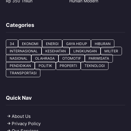
Rp 350 Triliun
Hunian Modern
Categories
34
EKONOMI
ENERGI
GAYA HIDUP
HIBURAN
INTERNASIONAL
KESEHATAN
LINGKUNGAN
MILITER
NASIONAL
OLAHRAGA
OTOMOTIF
PARIWISATA
PENDIDIKAN
POLITIK
PROPERTI
TEKNOLOGI
TRANSPORTASI
Quick Nav
About Us
Privacy Policy
Our Services