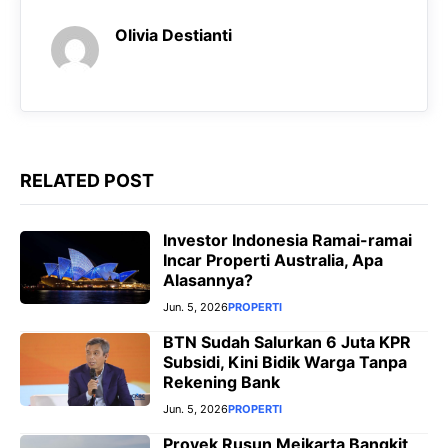
o
p
a
g
k
p
m
e
Olivia Destianti
r
RELATED POST
Investor Indonesia Ramai-ramai
Incar Properti Australia, Apa
Alasannya?
Jun. 5, 2026
PROPERTI
BTN Sudah Salurkan 6 Juta KPR
Subsidi, Kini Bidik Warga Tanpa
Rekening Bank
Jun. 5, 2026
PROPERTI
Proyek Rusun Meikarta Bangkit