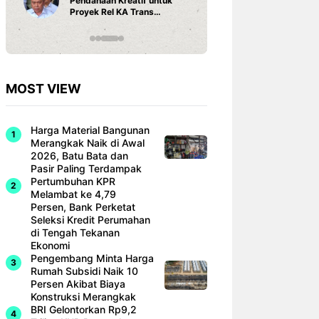
Pendanaan Kreatif untuk
3 Ariston
Proyek Rel KA Trans
Fi dan Ef
Sumatra Rp 350 Triliun
Hunian M
MOST VIEW
Harga Material Bangunan
Merangkak Naik di Awal
2026, Batu Bata dan
Pasir Paling Terdampak
Pertumbuhan KPR
Melambat ke 4,79
Persen, Bank Perketat
Seleksi Kredit Perumahan
di Tengah Tekanan
Ekonomi
Pengembang Minta Harga
Rumah Subsidi Naik 10
Persen Akibat Biaya
Konstruksi Merangkak
BRI Gelontorkan Rp9,2