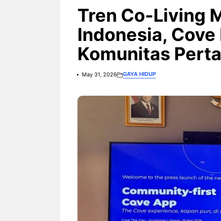
3 Ariston Hadirkan Fitur Wi-
Fi dan Efisiensi Energi untuk
Tren Co-Living 
Hunian Modern
Indonesia, Cove
Komunitas Pert
GAYA HIDUP
May 31, 2026