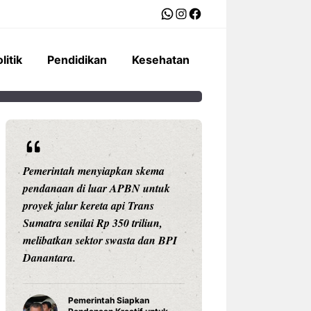
WhatsApp
Instagram
Facebook
litik
Pendidikan
Kesehatan
Pemerintah menyiapkan skema
Ariston Indonesi
pendanaan di luar APBN untuk
Andris 3, water he
proyek jalur kereta api Trans
dengan konektivit
Sumatra senilai Rp 350 triliun,
pengaturan suhu pr
melibatkan sektor swasta dan BPI
Celsius, dan tekno
Danantara.
untuk daya tahan
Pemerintah Siapkan
Water Hea