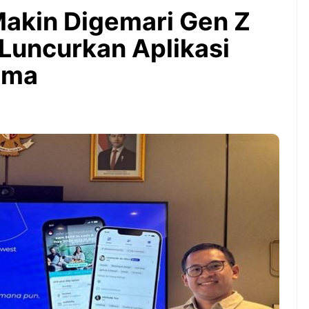
Bintang Baru Berkat
Makin Digemari Gen Z
Guyuran Dana Pemerintah
Rp276 Triliun
 Luncurkan Aplikasi
ama