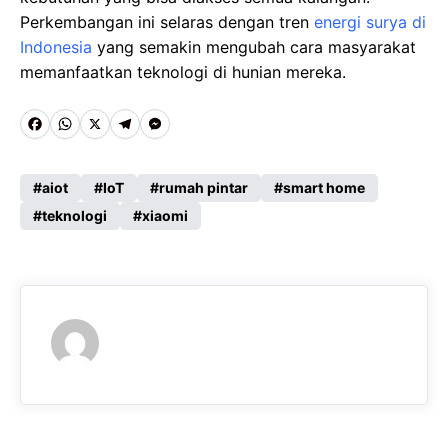
Perkembangan ini selaras dengan tren
energi surya di
Indonesia
yang semakin mengubah cara masyarakat
memanfaatkan teknologi di hunian mereka.
F
W
X
T
M
a
h
e
e
c
a
l
s
aiot
IoT
rumah pintar
smart home
e
teknologi
t
e
xiaomi
s
b
s
g
e
o
A
r
n
o
p
a
g
k
p
m
e
r