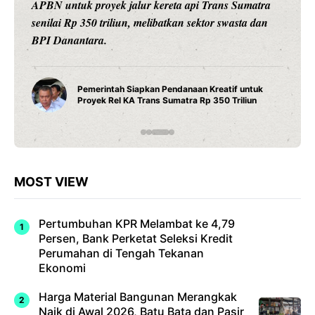
pintar dengan konektivitas Wi-Fi, pengaturan suhu
presisi 1 derajat Celsius, dan teknologi titanium untuk
daya tahan maksimal.
Water Heater Pintar Andris 3 Ariston Hadirkan
Fitur Wi-Fi dan Efisiensi Energi untuk Hunian
Modern
…
MOST VIEW
Pertumbuhan KPR Melambat ke 4,79
Persen, Bank Perketat Seleksi Kredit
Perumahan di Tengah Tekanan
Ekonomi
Harga Material Bangunan Merangkak
Naik di Awal 2026, Batu Bata dan Pasir