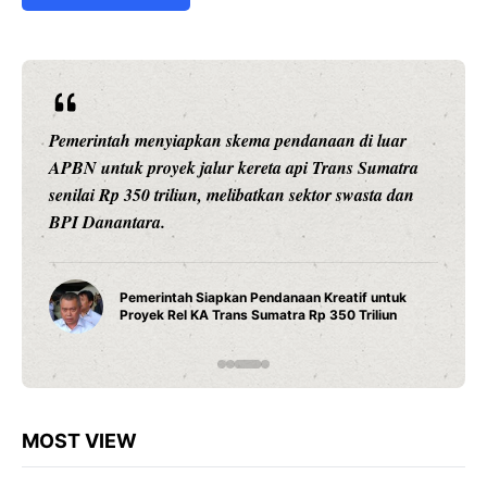
endanaan di luar
Ariston Indonesia meluncurkan Andr
a api Trans Sumatra
pintar dengan konektivitas Wi-Fi, p
an sektor swasta dan
presisi 1 derajat Celsius, dan teknol
daya tahan maksimal.
Water Heater Pintar Andris 3 
anaan Kreatif untuk
Fitur Wi-Fi dan Efisiensi Ener
tra Rp 350 Triliun
Modern
MOST VIEW