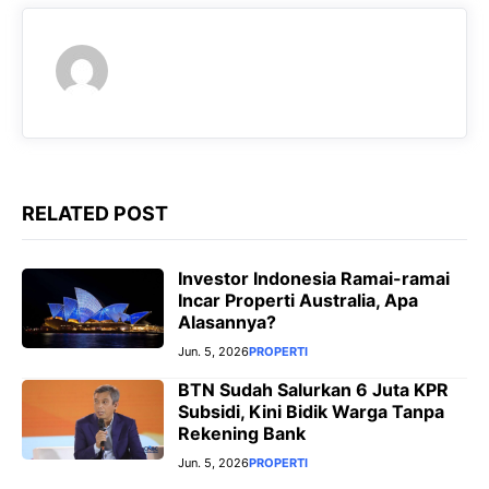
o
A
r
n
o
p
a
g
k
p
m
e
r
RELATED POST
Investor Indonesia Ramai-ramai
Incar Properti Australia, Apa
Alasannya?
Jun. 5, 2026
PROPERTI
BTN Sudah Salurkan 6 Juta KPR
Subsidi, Kini Bidik Warga Tanpa
Rekening Bank
Jun. 5, 2026
PROPERTI