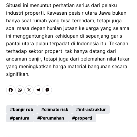
Situasi ini menuntut perhatian serius dari pelaku
industri properti. Kawasan pesisir utara Jawa bukan
hanya soal rumah yang bisa terendam, tetapi juga
soal masa depan hunian jutaan keluarga yang selama
ini menggantungkan kehidupan di sepanjang garis
pantai utara pulau terpadat di Indonesia itu. Tekanan
terhadap sektor properti tak hanya datang dari
ancaman banjir, tetapi juga dari pelemahan nilai tukar
yang meningkatkan harga material bangunan secara
signifikan.
F
W
X
T
M
a
h
e
e
c
a
l
s
banjir rob
climate risk
infrastruktur
e
pantura
t
e
Perumahan
s
properti
b
s
g
e