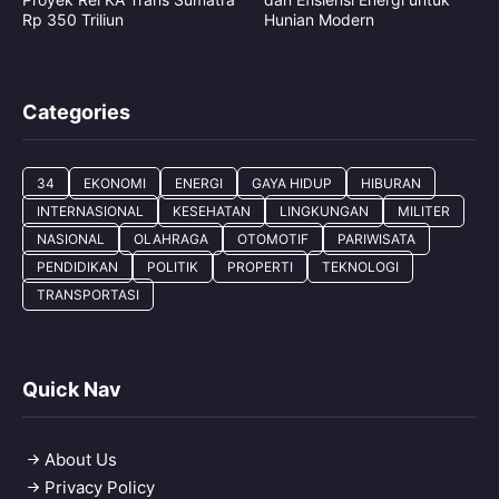
Rp 350 Triliun
Hunian Modern
Categories
34
EKONOMI
ENERGI
GAYA HIDUP
HIBURAN
INTERNASIONAL
KESEHATAN
LINGKUNGAN
MILITER
NASIONAL
OLAHRAGA
OTOMOTIF
PARIWISATA
PENDIDIKAN
POLITIK
PROPERTI
TEKNOLOGI
TRANSPORTASI
Quick Nav
About Us
Privacy Policy