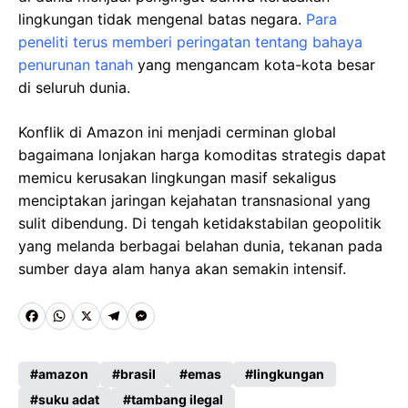
lingkungan tidak mengenal batas negara.
Para
peneliti terus memberi peringatan tentang bahaya
penurunan tanah
yang mengancam kota-kota besar
di seluruh dunia.
Konflik di Amazon ini menjadi cerminan global
bagaimana lonjakan harga komoditas strategis dapat
memicu kerusakan lingkungan masif sekaligus
menciptakan jaringan kejahatan transnasional yang
sulit dibendung. Di tengah ketidakstabilan geopolitik
yang melanda berbagai belahan dunia, tekanan pada
sumber daya alam hanya akan semakin intensif.
F
W
X
T
M
a
h
e
e
c
a
l
s
amazon
brasil
emas
lingkungan
suku adat
tambang ilegal