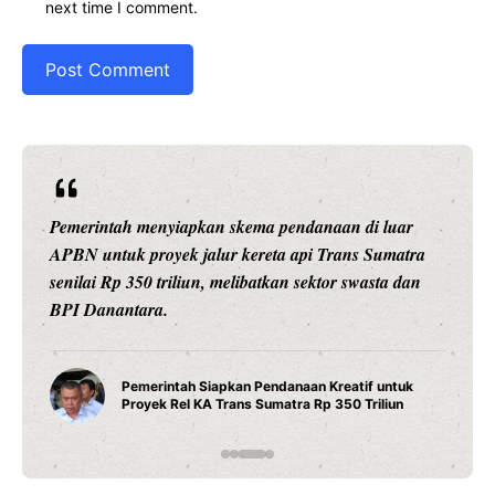
next time I comment.
kema pendanaan di luar
Ariston Indonesia meluncurkan
kereta api Trans Sumatra
pintar dengan konektivitas Wi
ibatkan sektor swasta dan
presisi 1 derajat Celsius, dan 
daya tahan maksimal.
Water Heater Pintar An
n Pendanaan Kreatif untuk
Fitur Wi-Fi dan Efisiens
s Sumatra Rp 350 Triliun
Modern