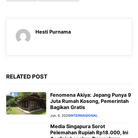
e
t
e
s
b
s
g
e
o
A
r
n
o
p
a
g
Hesti Purnama
k
p
m
e
r
RELATED POST
Fenomena Akiya: Jepang Punya 9
Juta Rumah Kosong, Pemerintah
Bagikan Gratis
Jun. 4, 2026
INTERNASIONAL
Media Singapura Sorot
Pelemahan Rupiah Rp18.000, Ini