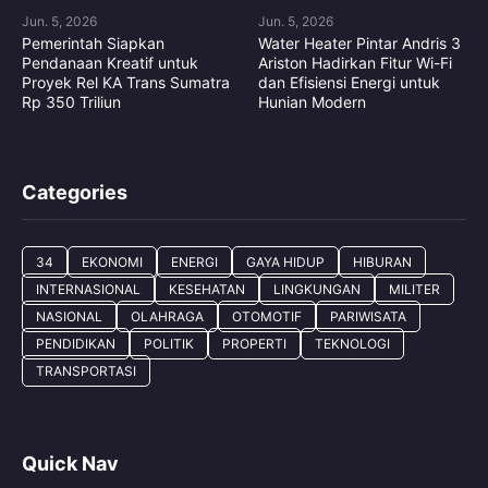
Jun. 5, 2026
Jun. 5, 2026
Pemerintah Siapkan
Water Heater Pintar Andris 3
Pendanaan Kreatif untuk
Ariston Hadirkan Fitur Wi-Fi
Proyek Rel KA Trans Sumatra
dan Efisiensi Energi untuk
Rp 350 Triliun
Hunian Modern
Categories
34
EKONOMI
ENERGI
GAYA HIDUP
HIBURAN
INTERNASIONAL
KESEHATAN
LINGKUNGAN
MILITER
NASIONAL
OLAHRAGA
OTOMOTIF
PARIWISATA
PENDIDIKAN
POLITIK
PROPERTI
TEKNOLOGI
TRANSPORTASI
Quick Nav